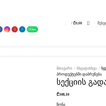
0
/
₾
0,00
შეს
0
items
 მასალები
ფოტო გალერეა
მომსახურება
ჩვენ შესახებ
კატალ
მთავარი
სხვადასხვა
სე
პროდუქტებში დაბრუნება
ავად
სექციის გადა
₾
348,16
წონა