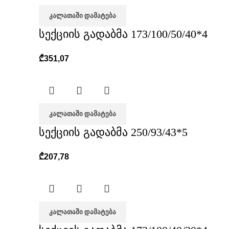
ᲙᲐᲚᲐᲗᲐᲨᲘ ᲓᲐᲛᲐᲢᲔᲑᲐ
სექციის გადაბმა 173/100/50/40*4
₾
351,07
ᲙᲐᲚᲐᲗᲐᲨᲘ ᲓᲐᲛᲐᲢᲔᲑᲐ
სექციის გადაბმა 250/93/43*5
₾
207,78
ᲙᲐᲚᲐᲗᲐᲨᲘ ᲓᲐᲛᲐᲢᲔᲑᲐ