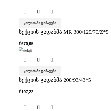
ᲙᲐᲚᲐᲗᲐᲨᲘ ᲓᲐᲛᲐᲢᲔᲑᲐ
სექციის გადაბმა MR 300/125/70/Z*5
₾
670,95
ᲙᲐᲚᲐᲗᲐᲨᲘ ᲓᲐᲛᲐᲢᲔᲑᲐ
სექციის გადაბმა 200/93/43*5
₾
197,22