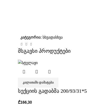
კატეგორია:
სხვადასხვა
მსგავსი პროდუქტები
ᲙᲐᲚᲐᲗᲐᲨᲘ ᲓᲐᲛᲐᲢᲔᲑᲐ
სექციის გადაბმა 200/93/31*5
₾
166,30