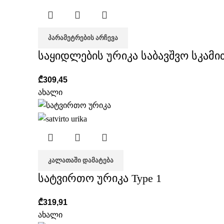
ᲞᲐᲠᲐᲛᲔᲢᲠᲔᲑᲘᲡ ᲐᲠᲩᲔᲕᲐ
საყიდლების ურიკა საბავშვო სკამი
₾
309,45
ახალი
ᲙᲐᲚᲐᲗᲐᲨᲘ ᲓᲐᲛᲐᲢᲔᲑᲐ
სატვირთო ურიკა Type 1
₾
319,91
ახალი