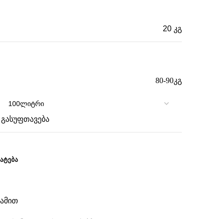
20 კგ
82 × 56 × 102 სმ
80-90კგ
გასუფთავება
ᲐᲢᲔᲑᲐ
კამით