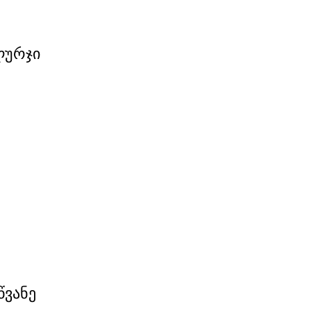
ლურჯი
წვანე