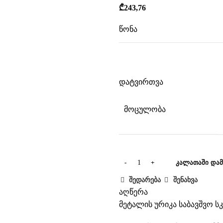
₾
243,76
წონა
ზომები
დატვირთვა
მოცულობა
ავად
ᲙᲐᲚᲐᲗᲐᲨᲘ ᲓᲐᲛ
შედარება
შენახვა
აღწერა
მეტალის ურიკა საბავშვო ს