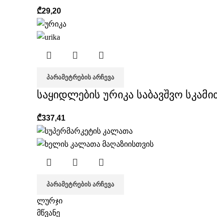
₾
29,20
ᲞᲐᲠᲐᲛᲔᲢᲠᲔᲑᲘᲡ ᲐᲠᲩᲔᲕᲐ
საყიდლების ურიკა საბავშვო სკამი
₾
337,41
ᲞᲐᲠᲐᲛᲔᲢᲠᲔᲑᲘᲡ ᲐᲠᲩᲔᲕᲐ
ლურჯი
მწვანე