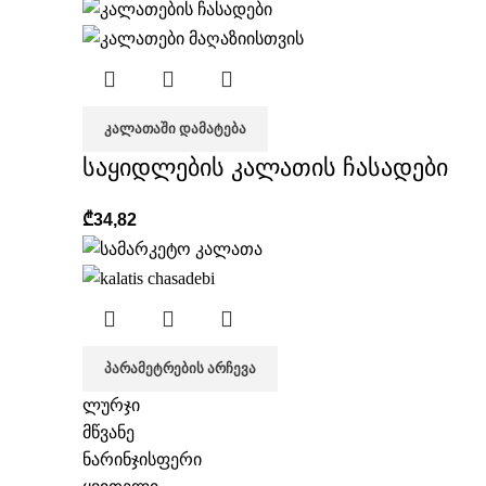
ᲙᲐᲚᲐᲗᲐᲨᲘ ᲓᲐᲛᲐᲢᲔᲑᲐ
საყიდლების კალათის ჩასადები
₾
34,82
ᲞᲐᲠᲐᲛᲔᲢᲠᲔᲑᲘᲡ ᲐᲠᲩᲔᲕᲐ
ლურჯი
მწვანე
ნარინჯისფერი