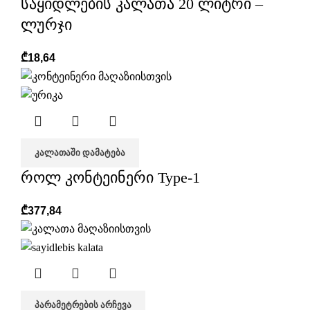
საყიდლების კალათა 20 ლიტრი –
ლურჯი
₾
18,64
ᲙᲐᲚᲐᲗᲐᲨᲘ ᲓᲐᲛᲐᲢᲔᲑᲐ
როლ კონტეინერი Type-1
₾
377,84
ᲞᲐᲠᲐᲛᲔᲢᲠᲔᲑᲘᲡ ᲐᲠᲩᲔᲕᲐ