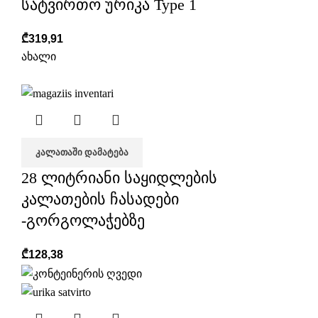
სატვირთო ურიკა Type 1
₾
319,91
ახალი
ᲙᲐᲚᲐᲗᲐᲨᲘ ᲓᲐᲛᲐᲢᲔᲑᲐ
28 ლიტრიანი საყიდლების
კალათების ჩასადები
-გორგოლაჭებზე
₾
128,38