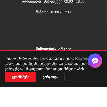
ორშაბათი - პარასკევი: 09:00 - 18:00
შაბათი: 10:00 - 17:00
მიწოდების სერვისი
ადგილზე მიტანის სერვისი ყველგან საქართველოში
ჩვენ ვიყენებთ cookies, რათა უზრუნველვყოთ საუკეთესო
გამოცდილება ჩვენს ვებგვერდზე. თუ გააგრძელებთ საიტის
გამოყენებას, ჩავთვლით, რომ დაეთანხმებით ამას.
Copyright 2026 | All Rights Reserved |
ᲕᲔᲗᲐᲜᲮᲛᲔᲑᲘ
ᲣᲐᲠᲧᲝᲤᲐ
მარტივი გადახდა
საყიდლების კალათა 28 ლიტრი – ლურჯი