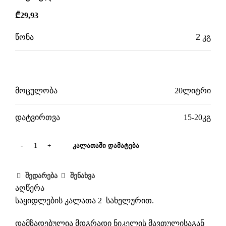
₾
29,93
წონა
2 კგ
ზომები
32 × 44 × 22 სმ
მოცულობა
20ლიტრი
დატვირთვა
15-20კგ
ᲙᲐᲚᲐᲗᲐᲨᲘ ᲓᲐᲛᲐᲢᲔᲑᲐ
შედარება
შენახვა
აღწერა
საყიდლების კალათა 2 სახელურით.
დამზადებულია მდგრადი ნიკელის მავთულისაგან