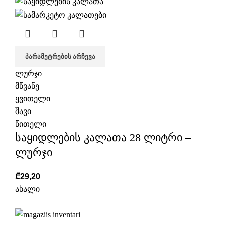
ᲞᲐᲠᲐᲛᲔᲢᲠᲔᲑᲘᲡ ᲐᲠᲩᲔᲕᲐ
ლურჯი
მწვანე
ყვითელი
შავი
წითელი
საყიდლების კალათა 28 ლიტრი –
ლურჯი
₾
29,20
ახალი