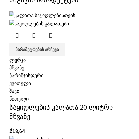
ᲞᲐᲠᲐᲛᲔᲢᲠᲔᲑᲘᲡ ᲐᲠᲩᲔᲕᲐ
ლურჯი
მწვანე
ნარინჯისფერი
ყვითელი
შავი
წითელი
საყიდლების კალათა 20 ლიტრი –
მწვანე
₾
18,64