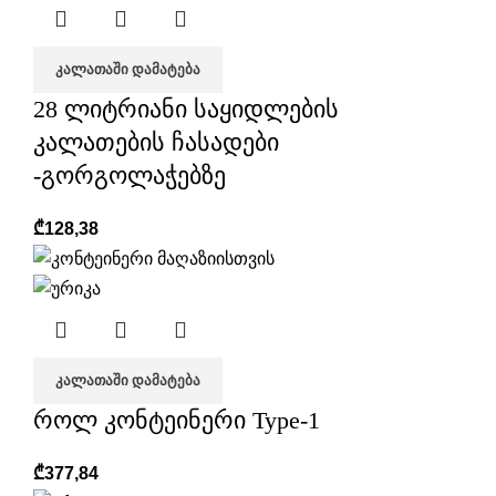
ᲙᲐᲚᲐᲗᲐᲨᲘ ᲓᲐᲛᲐᲢᲔᲑᲐ
28 ლიტრიანი საყიდლების
კალათების ჩასადები
-გორგოლაჭებზე
₾
128,38
ᲙᲐᲚᲐᲗᲐᲨᲘ ᲓᲐᲛᲐᲢᲔᲑᲐ
როლ კონტეინერი Type-1
₾
377,84