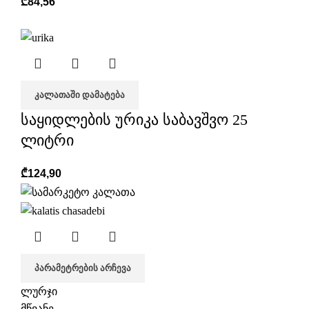
₾
84,56
ᲙᲐᲚᲐᲗᲐᲨᲘ ᲓᲐᲛᲐᲢᲔᲑᲐ
საყიდლების ურიკა საბავშვო 25
ლიტრი
₾
124,90
ᲞᲐᲠᲐᲛᲔᲢᲠᲔᲑᲘᲡ ᲐᲠᲩᲔᲕᲐ
ლურჯი
მწვანე