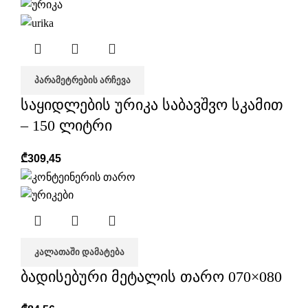
ᲞᲐᲠᲐᲛᲔᲢᲠᲔᲑᲘᲡ ᲐᲠᲩᲔᲕᲐ
საყიდლების ურიკა საბავშვო სკამით
– 150 ლიტრი
₾
309,45
ᲙᲐᲚᲐᲗᲐᲨᲘ ᲓᲐᲛᲐᲢᲔᲑᲐ
ბადისებური მეტალის თარო 070×080