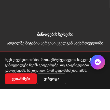
მიწოდების სერვისი
ადგილზე მიტანის სერვისი ყველგან საქართველოში
ჩვენ ვიყენებთ cookies, რათა უზრუნველვყოთ საუკეთესო
Copyright 2026 | All Rights Reserved |
გამოცდილება ჩვენს ვებგვერდზე. თუ გააგრძელებთ საიტის
მარტივი გადახდა
გამოყენებას, ჩავთვლით, რომ დაეთანხმებით ამას.
ᲕᲔᲗᲐᲜᲮᲛᲔᲑᲘ
ᲣᲐᲠᲧᲝᲤᲐ
სარკე ფეხსაცმლისთვის
₾
228,09
არ არის მარაგში