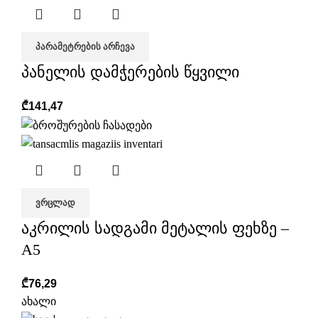
ᲞᲐᲠᲐᲛᲔᲢᲠᲔᲑᲘᲡ ᲐᲠᲩᲔᲕᲐ
პანელის დამჭერების წყვილი
₾
141,47
ᲕᲠᲪᲚᲐᲓ
აკრილის სადგამი მეტალის ფეხზე –
A5
₾
76,29
ახალი