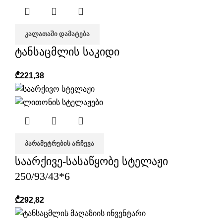
ᲙᲐᲚᲐᲗᲐᲨᲘ ᲓᲐᲛᲐᲢᲔᲑᲐ
ტანსაცმლის საკიდი
₾
221,38
ᲞᲐᲠᲐᲛᲔᲢᲠᲔᲑᲘᲡ ᲐᲠᲩᲔᲕᲐ
საარქივე-სასაწყობე სტელაჟი
250/93/43*6
₾
292,82