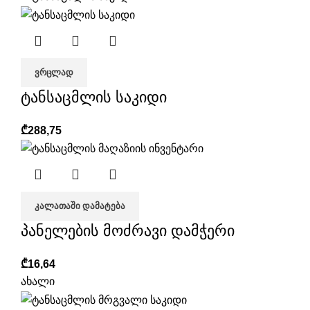
ᲕᲠᲪᲚᲐᲓ
ტანსაცმლის საკიდი
₾
288,75
ᲙᲐᲚᲐᲗᲐᲨᲘ ᲓᲐᲛᲐᲢᲔᲑᲐ
პანელების მოძრავი დამჭერი
₾
16,64
ახალი