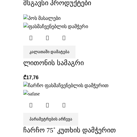
მსგავსი პროდუქტები
ᲙᲐᲚᲐᲗᲐᲨᲘ ᲓᲐᲛᲐᲢᲔᲑᲐ
ლითონის სამაგრი
₾
17,76
ᲞᲐᲠᲐᲛᲔᲢᲠᲔᲑᲘᲡ ᲐᲠᲩᲔᲕᲐ
ჩარჩო 75˚ კუთხის დამჭერით