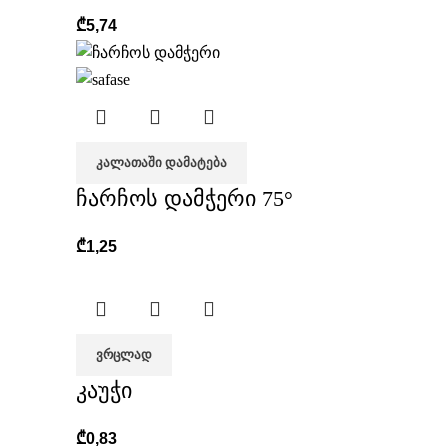
₾
5,74
ᲙᲐᲚᲐᲗᲐᲨᲘ ᲓᲐᲛᲐᲢᲔᲑᲐ
ჩარჩოს დამჭერი 75°
₾
1,25
ᲕᲠᲪᲚᲐᲓ
კაუჭი
₾
0,83