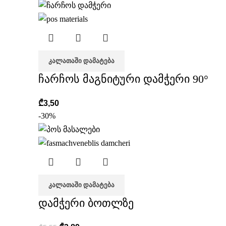
ᲙᲐᲚᲐᲗᲐᲨᲘ ᲓᲐᲛᲐᲢᲔᲑᲐ
ჩარჩოს მაგნიტური დამჭერი 90°
₾
3,50
-30%
ᲙᲐᲚᲐᲗᲐᲨᲘ ᲓᲐᲛᲐᲢᲔᲑᲐ
დამჭერი ბოთლზე