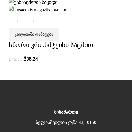
ᲙᲐᲚᲐᲗᲐᲨᲘ ᲓᲐᲛᲐᲢᲔᲑᲐ
სწორი კრონშტეინი საცმით
₾
36,24
₾
45,30
მისამართი
ბელიაშვილის ქუჩა 43, 0159