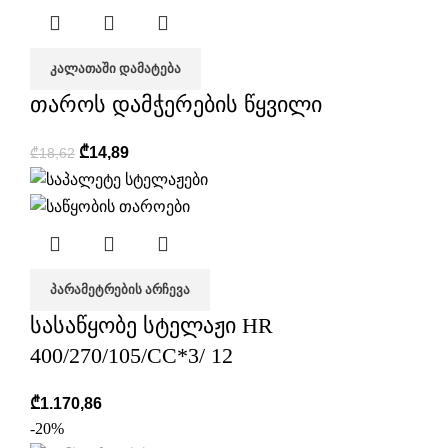
ᲙᲐᲚᲐᲗᲐᲨᲘ ᲓᲐᲛᲐᲢᲔᲑᲐ
თაროს დამჭერების წყვილი
₾
14,89
₾
18,62
ᲞᲐᲠᲐᲛᲔᲢᲠᲔᲑᲘᲡ ᲐᲠᲩᲔᲕᲐ
სასაწყობე სტელაჟი HR
400/270/105/CC*3/ 12
₾
1.170,86
-20%