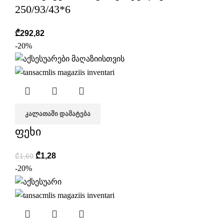
250/93/43*6
₾
292,82
-20%
ᲙᲐᲚᲐᲗᲐᲨᲘ ᲓᲐᲛᲐᲢᲔᲑᲐ
ფეხი
₾
1,28
₾
1,60
-20%