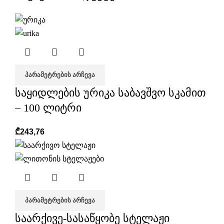
ᲞᲐᲠᲐᲛᲔᲢᲠᲔᲑᲘᲡ ᲐᲠᲩᲔᲕᲐ
საყიდლების ურიკა საბავშვო სკამით
– 100 ლიტრი
₾
243,76
ᲞᲐᲠᲐᲛᲔᲢᲠᲔᲑᲘᲡ ᲐᲠᲩᲔᲕᲐ
საარქივე-სასაწყობე სტელაჟი