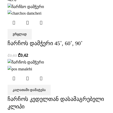
ᲕᲠᲪᲚᲐᲓ
ჩარჩოს დამჭერი 45˚, 60˚, 90˚
₾
0,42
₾
0,83
ᲙᲐᲚᲐᲗᲐᲨᲘ ᲓᲐᲛᲐᲢᲔᲑᲐ
ჩარჩოს კედელთან დასამაგრებელი
კლიპი