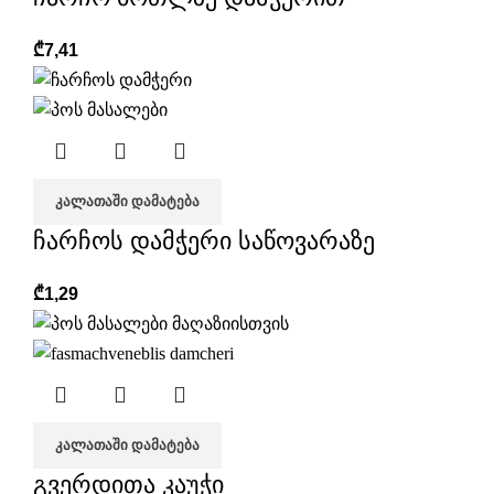
₾
7,41
ᲙᲐᲚᲐᲗᲐᲨᲘ ᲓᲐᲛᲐᲢᲔᲑᲐ
ჩარჩოს დამჭერი საწოვარაზე
₾
1,29
ᲙᲐᲚᲐᲗᲐᲨᲘ ᲓᲐᲛᲐᲢᲔᲑᲐ
გვერდითა კაუჭი