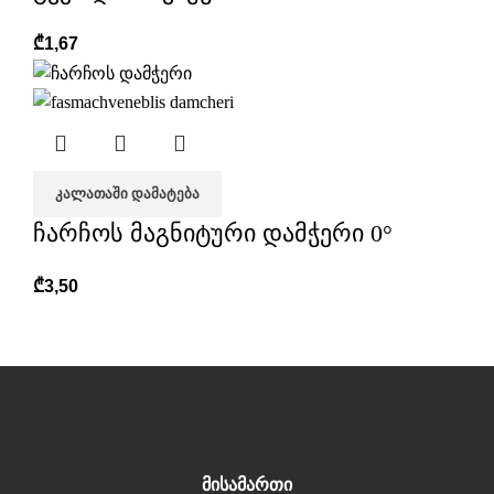
₾
1,67
ᲙᲐᲚᲐᲗᲐᲨᲘ ᲓᲐᲛᲐᲢᲔᲑᲐ
ჩარჩოს მაგნიტური დამჭერი 0°
₾
3,50
მისამართი