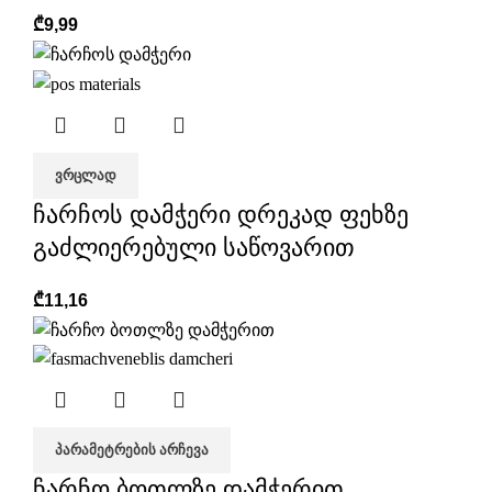
₾
9,99
ᲕᲠᲪᲚᲐᲓ
ჩარჩოს დამჭერი დრეკად ფეხზე
გაძლიერებული საწოვარით
₾
11,16
ᲞᲐᲠᲐᲛᲔᲢᲠᲔᲑᲘᲡ ᲐᲠᲩᲔᲕᲐ
ჩარჩო ბოთლზე დამჭერით