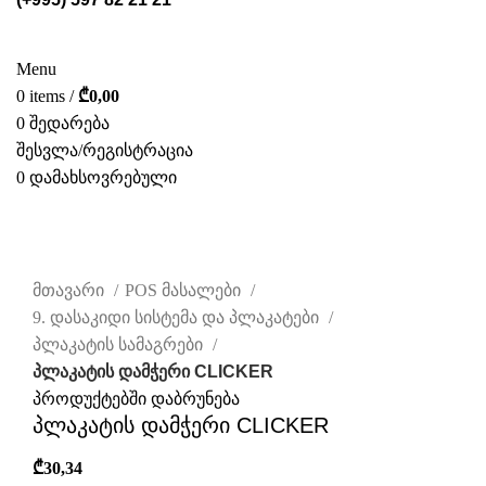
ᲡᲢᲔᲚᲐᲟᲔᲑᲘ
POS ᲛᲐᲡᲐᲚᲔᲑᲘ
ᲤᲝᲢᲝ ᲒᲐᲚᲔᲠᲔᲐ
ᲛᲝᲛᲡᲐᲮᲣᲠᲔᲑᲐ
ᲩᲕᲔᲜ ᲨᲔᲡᲐᲮᲔᲑ
ᲙᲐᲢᲐᲚᲝᲒᲘ
ᲙᲝᲜᲢᲐᲥᲢᲘ
Menu
0
items
/
₾
0,00
0
შედარება
შესვლა/რეგისტრაცია
0
დამახსოვრებული
ᲥᲐᲠ.
დააწკაპუნეთ სრულად სანახავად
მთავარი
POS მასალები
9. დასაკიდი სისტემა და პლაკატები
პლაკატის სამაგრები
პლაკატის დამჭერი CLICKER
პროდუქტებში დაბრუნება
პლაკატის დამჭერი CLICKER
₾
30,34