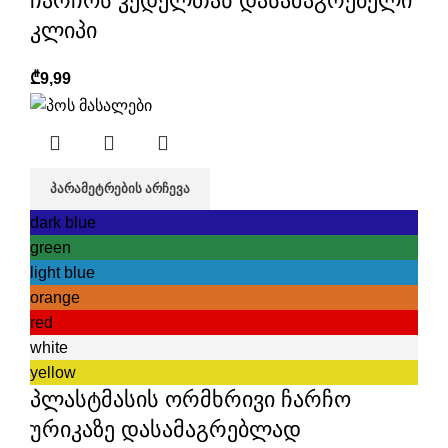
ჩარჩოს კედელთან დასამაგრებელი
კლიპი
₾
9,99
ᲞᲐᲠᲐᲛᲔᲢᲠᲔᲑᲘᲡ ᲐᲠᲩᲔᲕᲐ
dark blue
green
light blue
orange
red
white
yellow
პლასტმასის ორმხრივი ჩარჩო
ურიკაზე დასამაგრებლად