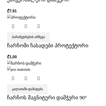
₾
7,91
ᲞᲐᲠᲐᲛᲔᲢᲠᲔᲑᲘᲡ ᲐᲠᲩᲔᲕᲐ
ჩარჩოში ჩასადები პროტექტორი
₾
1,00
ᲙᲐᲚᲐᲗᲐᲨᲘ ᲓᲐᲛᲐᲢᲔᲑᲐ
ჩარჩოს მაგნიტური დამჭერი 90°