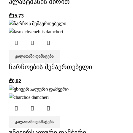
პლასტმასის ძირით
₾
15,73
ᲙᲐᲚᲐᲗᲐᲨᲘ ᲓᲐᲛᲐᲢᲔᲑᲐ
ჩარჩოების შემაერთებელი
₾
0,92
ᲙᲐᲚᲐᲗᲐᲨᲘ ᲓᲐᲛᲐᲢᲔᲑᲐ
უნივერსალური დამჭერი