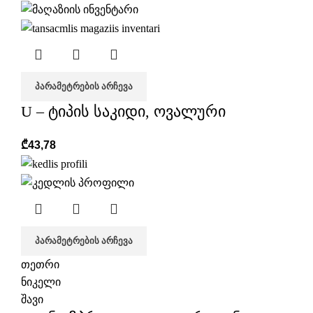
ᲞᲐᲠᲐᲛᲔᲢᲠᲔᲑᲘᲡ ᲐᲠᲩᲔᲕᲐ
U – ტიპის საკიდი, ოვალური
₾
43,78
ᲞᲐᲠᲐᲛᲔᲢᲠᲔᲑᲘᲡ ᲐᲠᲩᲔᲕᲐ
თეთრი
ნიკელი
შავი