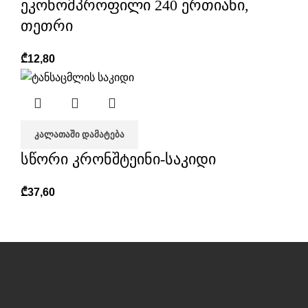
ეკონომპროფილი 240 ერთიანი,
თეთრი
₾
12,80
ᲙᲐᲚᲐᲗᲐᲨᲘ ᲓᲐᲛᲐᲢᲔᲑᲐ
სწორი კრონშტეინი-საკიდი
₾
37,60