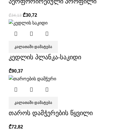
პერფორირებული პროფილი
₾
30,72
₾
34,13
ᲙᲐᲚᲐᲗᲐᲨᲘ ᲓᲐᲛᲐᲢᲔᲑᲐ
კედლის პლანკა-საკიდი
₾
90,37
ᲙᲐᲚᲐᲗᲐᲨᲘ ᲓᲐᲛᲐᲢᲔᲑᲐ
თაროს დამჭერების წყვილი
₾
72,82