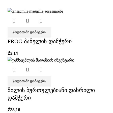
ᲙᲐᲚᲐᲗᲐᲨᲘ ᲓᲐᲛᲐᲢᲔᲑᲐ
FROG პანელის დამჭერი
₾
3,14
ᲙᲐᲚᲐᲗᲐᲨᲘ ᲓᲐᲛᲐᲢᲔᲑᲐ
მილის ბურთულებიანი დახრილი
დამჭერი
₾
28,16