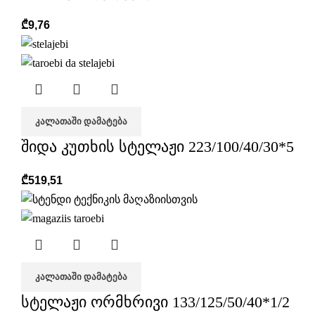
₾
9,76
ᲙᲐᲚᲐᲗᲐᲨᲘ ᲓᲐᲛᲐᲢᲔᲑᲐ
შიდა კუთხის სტელაჟი 223/100/40/30*5
₾
519,51
ᲙᲐᲚᲐᲗᲐᲨᲘ ᲓᲐᲛᲐᲢᲔᲑᲐ
სტელაჟი ორმხრივი 133/125/50/40*1/2