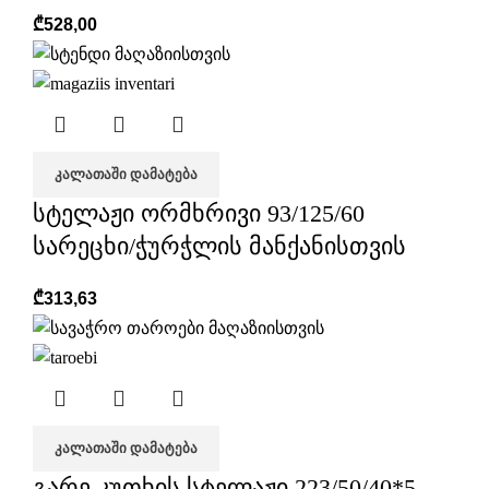
₾
528,00
ᲙᲐᲚᲐᲗᲐᲨᲘ ᲓᲐᲛᲐᲢᲔᲑᲐ
სტელაჟი ორმხრივი 93/125/60
სარეცხი/ჭურჭლის მანქანისთვის
₾
313,63
ᲙᲐᲚᲐᲗᲐᲨᲘ ᲓᲐᲛᲐᲢᲔᲑᲐ
გარე კუთხის სტელაჟი 223/50/40*5