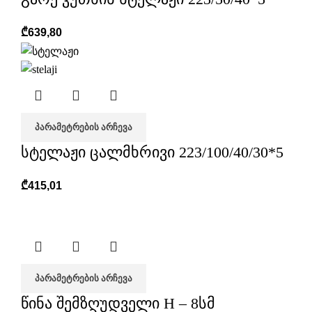
₾
639,80
ᲞᲐᲠᲐᲛᲔᲢᲠᲔᲑᲘᲡ ᲐᲠᲩᲔᲕᲐ
სტელაჟი ცალმხრივი 223/100/40/30*5
₾
415,01
ᲞᲐᲠᲐᲛᲔᲢᲠᲔᲑᲘᲡ ᲐᲠᲩᲔᲕᲐ
წინა შემზღუდველი H – 8სმ