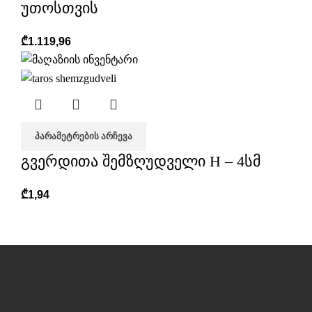
უთოსთვის
₾
1.119,96
ᲞᲐᲠᲐᲛᲔᲢᲠᲔᲑᲘᲡ ᲐᲠᲩᲔᲕᲐ
გვერდითა შემზღუდველი H – 4სმ
₾
1,94