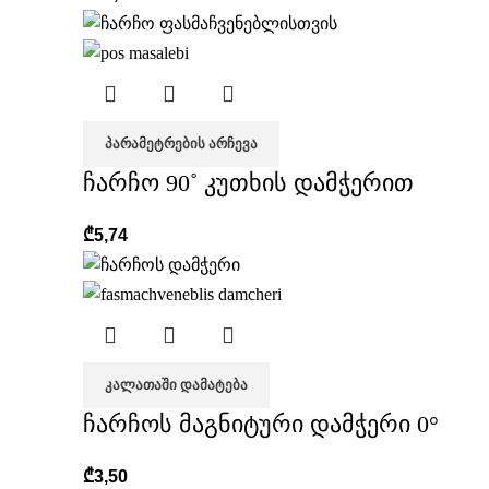
ᲞᲐᲠᲐᲛᲔᲢᲠᲔᲑᲘᲡ ᲐᲠᲩᲔᲕᲐ
ჩარჩო 90˚ კუთხის დამჭერით
₾
5,74
ᲙᲐᲚᲐᲗᲐᲨᲘ ᲓᲐᲛᲐᲢᲔᲑᲐ
ჩარჩოს მაგნიტური დამჭერი 0°
₾
3,50