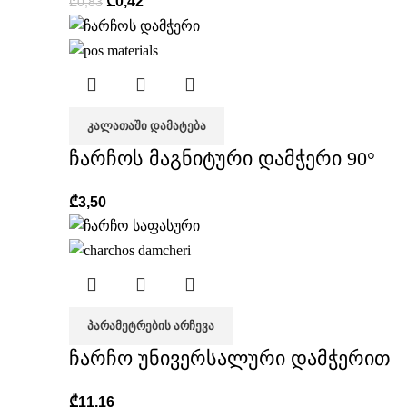
₾
0,42
₾
0,83
ᲙᲐᲚᲐᲗᲐᲨᲘ ᲓᲐᲛᲐᲢᲔᲑᲐ
ჩარჩოს მაგნიტური დამჭერი 90°
₾
3,50
ᲞᲐᲠᲐᲛᲔᲢᲠᲔᲑᲘᲡ ᲐᲠᲩᲔᲕᲐ
ჩარჩო უნივერსალური დამჭერით
₾
11,16