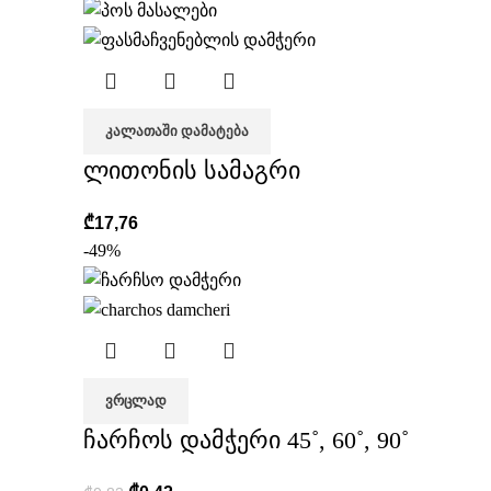
ᲙᲐᲚᲐᲗᲐᲨᲘ ᲓᲐᲛᲐᲢᲔᲑᲐ
ლითონის სამაგრი
₾
17,76
-49%
ᲕᲠᲪᲚᲐᲓ
ჩარჩოს დამჭერი 45˚, 60˚, 90˚