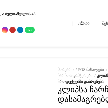
, ა.ბელიაშვილის 43
/
₾
0,00
შე
0
0
items
 მასალები
ფოტო გალერეა
მომსახურება
ჩვენ შესახებ
კატალ
მთავარი
POS მასალები
ჩარჩოს დამჭერები
კლიპ
პროდუქტებში დაბრუნება
კლიპსა ჩარ
ავად
დასამაგრე