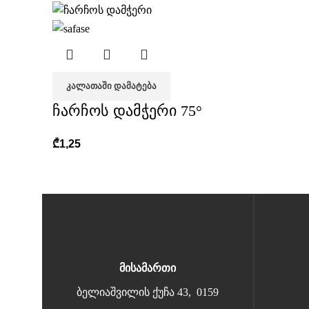
ᲙᲐᲚᲐᲗᲐᲨᲘ ᲓᲐᲛᲐᲢᲔᲑᲐ
ჩარჩოს დამჭერი 75°
₾
1,25
მისამართი
ბელიაშვილის ქუჩა 43, 0159