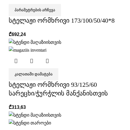
ᲞᲐᲠᲐᲛᲔᲢᲠᲔᲑᲘᲡ ᲐᲠᲩᲔᲕᲐ
სტელაჟი ორმხრივი 173/100/50/40*8
₾
692,24
ᲙᲐᲚᲐᲗᲐᲨᲘ ᲓᲐᲛᲐᲢᲔᲑᲐ
სტელაჟი ორმხრივი 93/125/60
სარეცხი/ჭურჭლის მანქანისთვის
₾
313,63