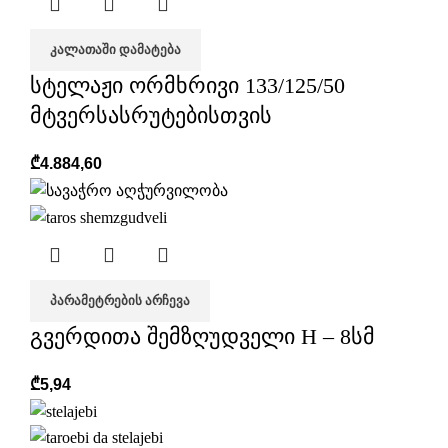
ᲙᲐᲚᲐᲗᲐᲨᲘ ᲓᲐᲛᲐᲢᲔᲑᲐ
სტელაჟი ორმხრივი 133/125/50
მტვერსასრუტებისთვის
₾
4.884,60
ᲞᲐᲠᲐᲛᲔᲢᲠᲔᲑᲘᲡ ᲐᲠᲩᲔᲕᲐ
გვერდითა შემზღუდველი H – 8სმ
₾
5,94