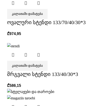
ᲙᲐᲚᲐᲗᲐᲨᲘ ᲓᲐᲛᲐᲢᲔᲑᲐ
ოვალური სტენდი 133/70/40/30*3
₾
974,95
ᲙᲐᲚᲐᲗᲐᲨᲘ ᲓᲐᲛᲐᲢᲔᲑᲐ
მრგვალი სტენდი 133/40/30*3
₾
586,15