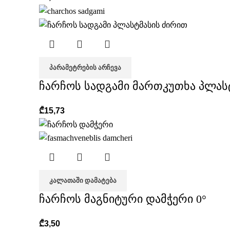
ᲞᲐᲠᲐᲛᲔᲢᲠᲔᲑᲘᲡ ᲐᲠᲩᲔᲕᲐ
ჩარჩოს სადგამი მართკუთხა პლას
₾
15,73
ᲙᲐᲚᲐᲗᲐᲨᲘ ᲓᲐᲛᲐᲢᲔᲑᲐ
ჩარჩოს მაგნიტური დამჭერი 0°
₾
3,50