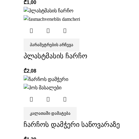
₾
1,00
ᲞᲐᲠᲐᲛᲔᲢᲠᲔᲑᲘᲡ ᲐᲠᲩᲔᲕᲐ
პლასტმასის ჩარჩო
₾
2,08
ᲙᲐᲚᲐᲗᲐᲨᲘ ᲓᲐᲛᲐᲢᲔᲑᲐ
ჩარჩოს დამჭერი საწოვარაზე