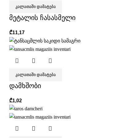
ᲙᲐᲚᲐᲗᲐᲨᲘ ᲓᲐᲛᲐᲢᲔᲑᲐ
მეტალის ჩასასმელი
₾
11,17
ᲙᲐᲚᲐᲗᲐᲨᲘ ᲓᲐᲛᲐᲢᲔᲑᲐ
დამხშობი
₾
1,02