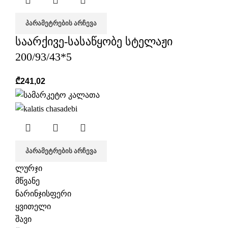
ᲞᲐᲠᲐᲛᲔᲢᲠᲔᲑᲘᲡ ᲐᲠᲩᲔᲕᲐ
საარქივე-სასაწყობე სტელაჟი
200/93/43*5
₾
241,02
ᲞᲐᲠᲐᲛᲔᲢᲠᲔᲑᲘᲡ ᲐᲠᲩᲔᲕᲐ
ლურჯი
მწვანე
ნარინჯისფერი
ყვითელი
შავი