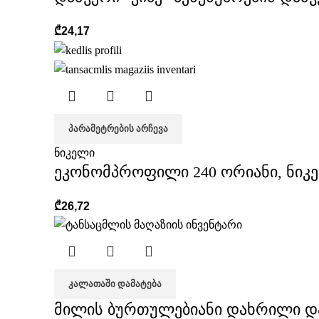
₾
24,17
ᲞᲐᲠᲐᲛᲔᲢᲠᲔᲑᲘᲡ ᲐᲠᲩᲔᲕᲐ
ნიკელი
ეკონომპროფილი 240 ორიანი, ნიკ
₾
26,72
ᲙᲐᲚᲐᲗᲐᲨᲘ ᲓᲐᲛᲐᲢᲔᲑᲐ
მილის ბურთულებიანი დახრილი დ