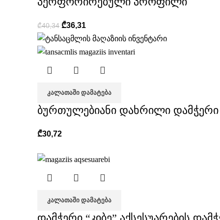
პერფორირებული პროფილი
₾
36,31
₾
40,34
ᲙᲐᲚᲐᲗᲐᲨᲘ ᲓᲐᲛᲐᲢᲔᲑᲐ
ბურთულებიანი დახრილი დამჭერი
₾
30,72
ᲙᲐᲚᲐᲗᲐᲨᲘ ᲓᲐᲛᲐᲢᲔᲑᲐ
დამჭერი “კიბე” აქსესუარების დამ