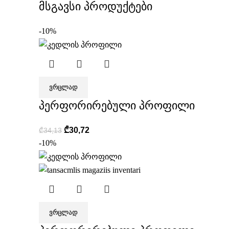
მსგავსი პროდუქტები
-10%
ᲕᲠᲪᲚᲐᲓ
პერფორირებული პროფილი
₾
30,72
₾
34,13
-10%
ᲕᲠᲪᲚᲐᲓ