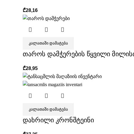
₾
28,16
ᲙᲐᲚᲐᲗᲐᲨᲘ ᲓᲐᲛᲐᲢᲔᲑᲐ
თაროს დამჭერების წყვილი მილის
₾
28,95
ᲙᲐᲚᲐᲗᲐᲨᲘ ᲓᲐᲛᲐᲢᲔᲑᲐ
დახრილი კრონშტეინი