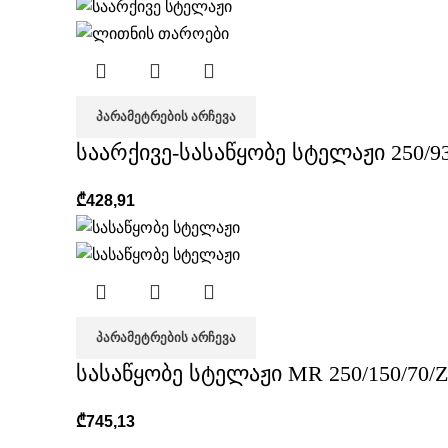
ᲞᲐᲠᲐᲛᲔᲢᲠᲔᲑᲘᲡ ᲐᲠᲩᲔᲕᲐ
საარქივე-სასაწყობე სტელაჟი 250/93
₾
428,91
ᲞᲐᲠᲐᲛᲔᲢᲠᲔᲑᲘᲡ ᲐᲠᲩᲔᲕᲐ
სასაწყობე სტელაჟი MR 250/150/70/Z
₾
745,13