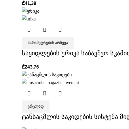
₾
41,39
ᲞᲐᲠᲐᲛᲔᲢᲠᲔᲑᲘᲡ ᲐᲠᲩᲔᲕᲐ
საყიდლების ურიკა საბავშვო სკამი
₾
243,76
ᲕᲠᲪᲚᲐᲓ
ტანსაცმლის საკიდების სისტემა მილ