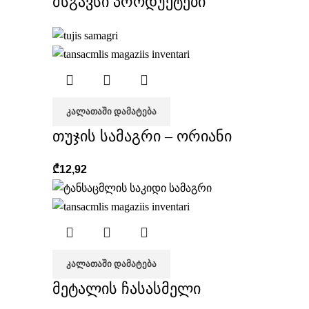
მსგავსი პროდუქტები
ᲙᲐᲚᲐᲗᲐᲨᲘ ᲓᲐᲛᲐᲢᲔᲑᲐ
თუჯის სამაგრი – ორიანი
₾
12,92
ᲙᲐᲚᲐᲗᲐᲨᲘ ᲓᲐᲛᲐᲢᲔᲑᲐ
მეტალის ჩასასმელი