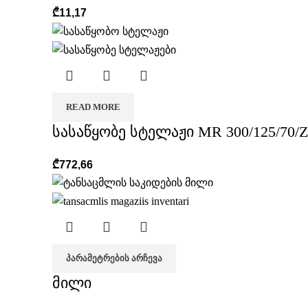
₾
11,17
READ MORE
სასაწყობე სტელაჟი MR 300/125/70/Z
₾
772,66
ᲞᲐᲠᲐᲛᲔᲢᲠᲔᲑᲘᲡ ᲐᲠᲩᲔᲕᲐ
მილი