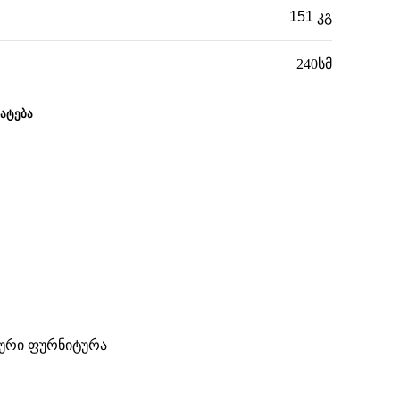
151 კგ
240სმ
ᲐᲢᲔᲑᲐ
იური ფურნიტურა