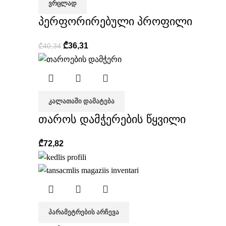
ᲕᲠᲪᲚᲐᲓ
პერფორირებული პროფილი
₾
36,31
₾
40,34
ᲙᲐᲚᲐᲗᲐᲨᲘ ᲓᲐᲛᲐᲢᲔᲑᲐ
თაროს დამჭერების წყვილი
₾
72,82
ᲞᲐᲠᲐᲛᲔᲢᲠᲔᲑᲘᲡ ᲐᲠᲩᲔᲕᲐ