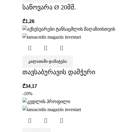
საწოვარა Ø 20მმ.
₾
1,26
ᲙᲐᲚᲐᲗᲐᲨᲘ ᲓᲐᲛᲐᲢᲔᲑᲐ
თავსაბურავის დამჭერი
₾
34,17
-10%