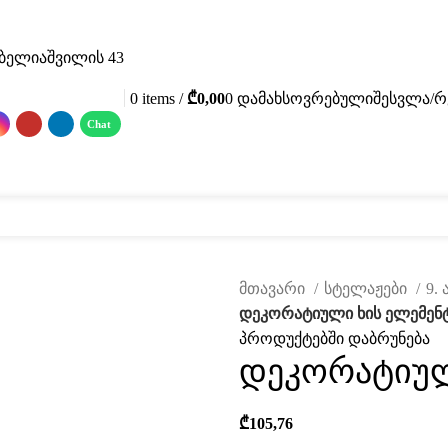
.ბელიაშვილის 43
0
items
/
₾
0,00
0
დამახსოვრებული
შესვლა/რ
 მასალები
ფოტო გალერეა
მომსახურება
ჩვენ შესახებ
კატალ
მთავარი
სტელაჟები
9.
დეკორატიული ხის ელემენ
პროდუქტებში დაბრუნება
დეკორატიულ
₾
105,76
ავად