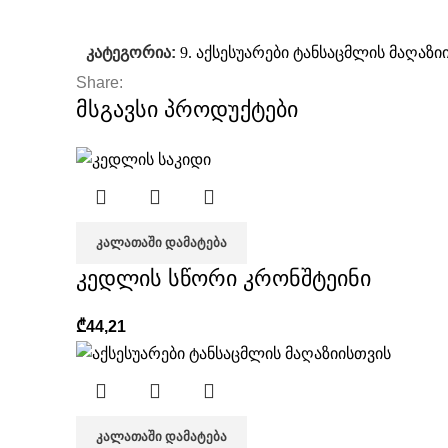
კატეგორია:
9. აქსესუარები ტანსაცმლის მაღაზი
Share:
მსგავსი პროდუქტები
ᲙᲐᲚᲐᲗᲐᲨᲘ ᲓᲐᲛᲐᲢᲔᲑᲐ
კედლის სწორი კრონშტეინი
₾
44,21
ᲙᲐᲚᲐᲗᲐᲨᲘ ᲓᲐᲛᲐᲢᲔᲑᲐ