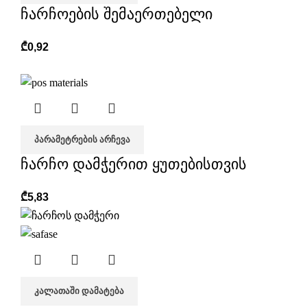
ჩარჩოების შემაერთებელი
₾
0,92
ᲞᲐᲠᲐᲛᲔᲢᲠᲔᲑᲘᲡ ᲐᲠᲩᲔᲕᲐ
ჩარჩო დამჭერით ყუთებისთვის
₾
5,83
ᲙᲐᲚᲐᲗᲐᲨᲘ ᲓᲐᲛᲐᲢᲔᲑᲐ