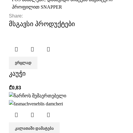
პროფილით SNAPPER
Share:
მსგავსი პროდუქტები
ᲕᲠᲪᲚᲐᲓ
კაუჭი
₾
0,83
ᲙᲐᲚᲐᲗᲐᲨᲘ ᲓᲐᲛᲐᲢᲔᲑᲐ