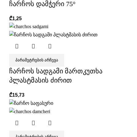
ჩარჩოს დამჭერი 75°
₾
1,25
ᲞᲐᲠᲐᲛᲔᲢᲠᲔᲑᲘᲡ ᲐᲠᲩᲔᲕᲐ
ჩარჩოს სადგამი მართკუთხა
პლასტმასის ძირით
₾
15,73
ᲞᲐᲠᲐᲛᲔᲢᲠᲔᲑᲘᲡ ᲐᲠᲩᲔᲕᲐ