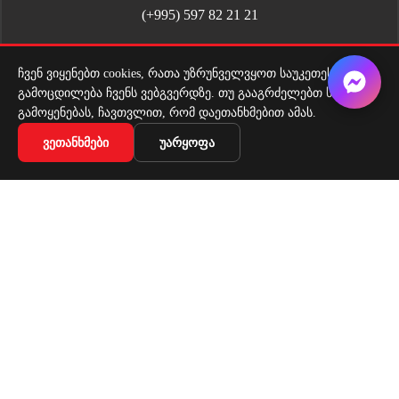
(+995) 597 82 21 21
Whatsapp Chat
ჩვენ ვიყენებთ cookies, რათა უზრუნველვყოთ საუკეთესო
გამოცდილება ჩვენს ვებგვერდზე. თუ გააგრძელებთ საიტის
გამოყენებას, ჩავთვლით, რომ დაეთანხმებით ამას.
ᲕᲔᲗᲐᲜᲮᲛᲔᲑᲘ
ᲣᲐᲠᲧᲝᲤᲐ
სამუშაო საათები
ორშაბათი - პარასკევი: 09:00 - 18:00
შაბათი: 10:00 - 17:00