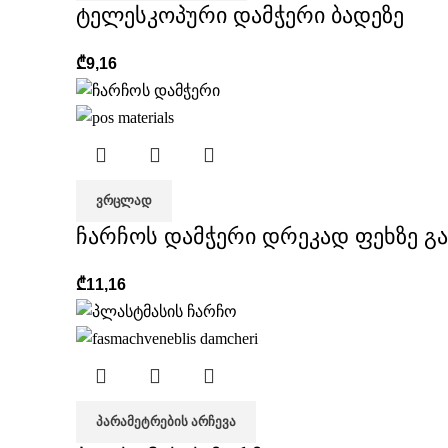
ტელესკოპური დამჭერი ბადეზე
₾
9,16
ᲕᲠᲪᲚᲐᲓ
ჩარჩოს დამჭერი დრეკად ფეხზე გ
₾
11,16
ᲞᲐᲠᲐᲛᲔᲢᲠᲔᲑᲘᲡ ᲐᲠᲩᲔᲕᲐ