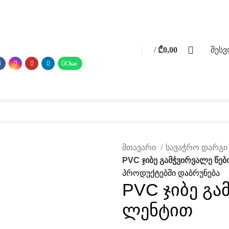
0
/
₾
0,00
შეს
0
items
 მასალები
ფოტო გალერეა
მომსახურება
ჩვენ შესახებ
კატალ
მთავარი
სავაჭრო დარგ
PVC ჯიბე გამჭვირვალე წე
პროდუქტებში დაბრუნება
PVC ჯიბე გა
ავად
ლენტით