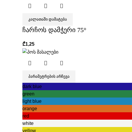
ᲙᲐᲚᲐᲗᲐᲨᲘ ᲓᲐᲛᲐᲢᲔᲑᲐ
ჩარჩოს დამჭერი 75°
₾
1,25
ᲞᲐᲠᲐᲛᲔᲢᲠᲔᲑᲘᲡ ᲐᲠᲩᲔᲕᲐ
dark blue
green
light blue
orange
red
white
yellow