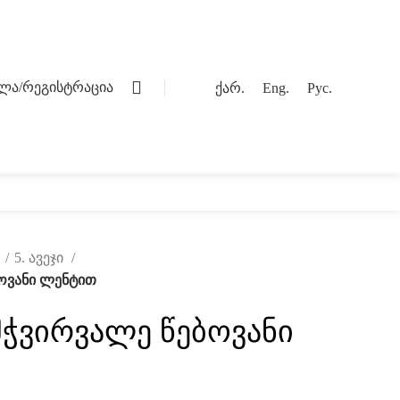
0
ვლა/რეგისტრაცია
ქარ.
Eng.
Рус.
ოგი
კონტაქტი
ი
5. ავეჯი
ბოვანი ლენტით
მჭვირვალე წებოვანი