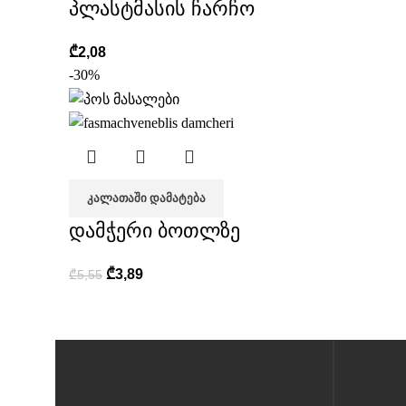
პლასტმასის ჩარჩო
₾
2,08
-30%
ᲙᲐᲚᲐᲗᲐᲨᲘ ᲓᲐᲛᲐᲢᲔᲑᲐ
დამჭერი ბოთლზე
₾
3,89
₾
5,55