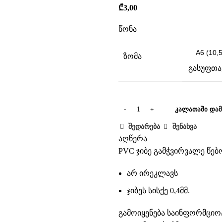
₾
3,00
წონა
ზომა
გასუფთა
ᲙᲐᲚᲐᲗᲐᲨᲘ ᲓᲐᲛ
შედარება
შენახვა
აღწერა
PVC ჯიბე გამჭვირვალე წე
არ ირეკლავს
ჯიბეს სისქე 0,4მმ.
გამოიყენება საინფორმცი