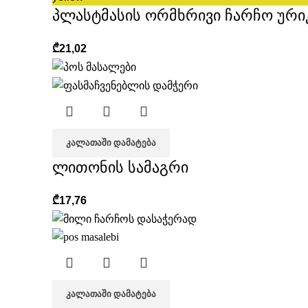
პლასტმასის ორმხრივი ჩარჩო ური
₾
21,02
ᲙᲐᲚᲐᲗᲐᲨᲘ ᲓᲐᲛᲐᲢᲔᲑᲐ
ლითონის სამაგრი
₾
17,76
ᲙᲐᲚᲐᲗᲐᲨᲘ ᲓᲐᲛᲐᲢᲔᲑᲐ