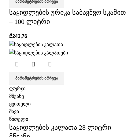
ᲞᲐᲠᲐᲛᲔᲢᲠᲔᲑᲘᲡ ᲐᲠᲩᲔᲕᲐ
საყიდლების ურიკა საბავშვო სკამით
– 100 ლიტრი
₾
243,76
ᲞᲐᲠᲐᲛᲔᲢᲠᲔᲑᲘᲡ ᲐᲠᲩᲔᲕᲐ
ლურჯი
მწვანე
ყვითელი
შავი
წითელი
საყიდლების კალათა 28 ლიტრი –
მწვანე