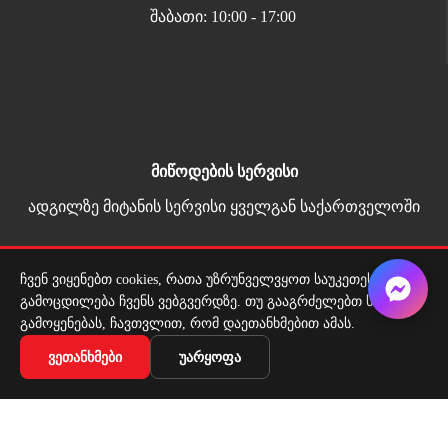
შაბათი: 10:00 - 17:00
მიწოდების სერვისი
ადგილზე მიტანის სერვისი ყველგან საქართველოში
ჩვენ ვიყენებთ cookies, რათა უზრუნველვყოთ საუკეთესო
Copyright 2026 | All Rights Reserved |
გამოცდილება ჩვენს ვებგვერდზე. თუ გააგრძელებთ საიტის
მარტივი გადახდა
გამოყენებას, ჩავთვლით, რომ დაეთანხმებით ამას.
ᲕᲔᲗᲐᲜᲮᲛᲔᲑᲘ
ᲣᲐᲠᲧᲝᲤᲐ
28 ლიტრიანი საყიდლების კალათების ჩასადები
-გორგოლაჭებზე