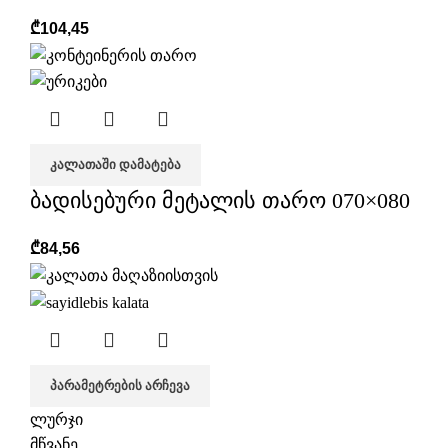
₾
104,45
ᲙᲐᲚᲐᲗᲐᲨᲘ ᲓᲐᲛᲐᲢᲔᲑᲐ
ბადისებური მეტალის თარო 070×080
₾
84,56
ᲞᲐᲠᲐᲛᲔᲢᲠᲔᲑᲘᲡ ᲐᲠᲩᲔᲕᲐ
ლურჯი
მწვანე