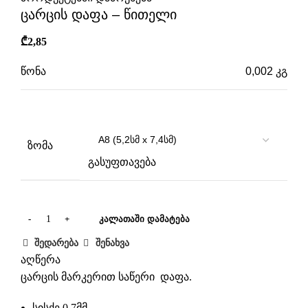
ცარცის დაფა – წითელი
₾
2,85
წონა
0,002 კგ
ზომები
არ არის
ზომა
გასუფთავება
ᲙᲐᲚᲐᲗᲐᲨᲘ ᲓᲐᲛᲐᲢᲔᲑᲐ
შედარება
შენახვა
აღწერა
ცარცის მარკერით საწერი დაფა.
სისქე 0,7მმ.