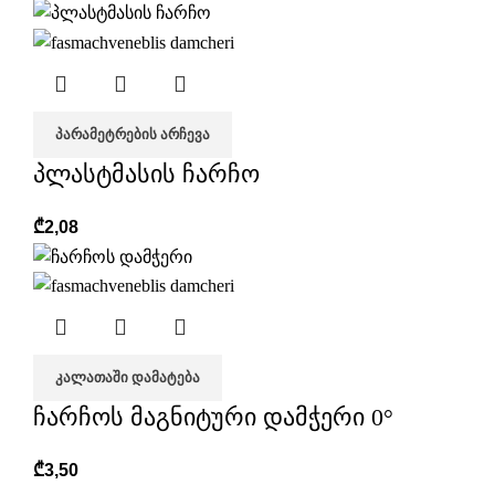
ᲞᲐᲠᲐᲛᲔᲢᲠᲔᲑᲘᲡ ᲐᲠᲩᲔᲕᲐ
პლასტმასის ჩარჩო
₾
2,08
ᲙᲐᲚᲐᲗᲐᲨᲘ ᲓᲐᲛᲐᲢᲔᲑᲐ
ჩარჩოს მაგნიტური დამჭერი 0°
₾
3,50