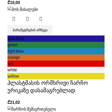
₾
10,00
ᲞᲐᲠᲐᲛᲔᲢᲠᲔᲑᲘᲡ ᲐᲠᲩᲔᲕᲐ
dark blue
green
light blue
orange
red
white
yellow
პლასტმასის ორმხრივი ჩარჩო
ურიკაზე დასამაგრებლად
₾
21,02