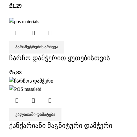
₾
1,29
ᲞᲐᲠᲐᲛᲔᲢᲠᲔᲑᲘᲡ ᲐᲠᲩᲔᲕᲐ
ჩარჩო დამჭერით ყუთებისთვის
₾
5,83
ᲙᲐᲚᲐᲗᲐᲨᲘ ᲓᲐᲛᲐᲢᲔᲑᲐ
ქანქარიანი მაგნიტური დამჭერი