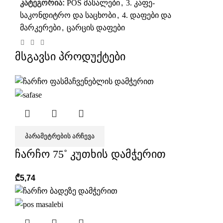
კატეგორია:
POS მასალები
,
3. კაფე-
საკონდიტრო და საცხობი
,
4. დაფები და
მარკერები
,
ცარცის დაფები
მსგავსი პროდუქტები
ᲞᲐᲠᲐᲛᲔᲢᲠᲔᲑᲘᲡ ᲐᲠᲩᲔᲕᲐ
ჩარჩო 75˚ კუთხის დამჭერით
₾
5,74