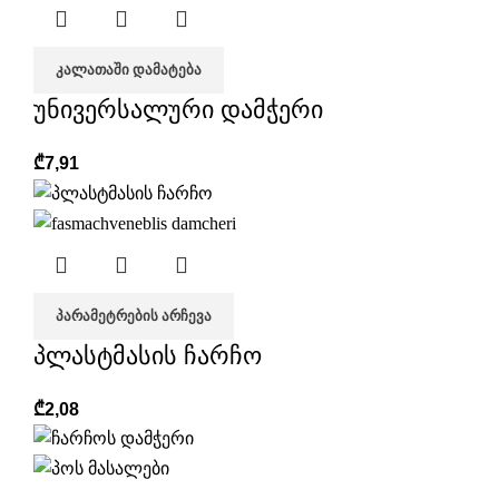
ᲙᲐᲚᲐᲗᲐᲨᲘ ᲓᲐᲛᲐᲢᲔᲑᲐ
უნივერსალური დამჭერი
₾
7,91
ᲞᲐᲠᲐᲛᲔᲢᲠᲔᲑᲘᲡ ᲐᲠᲩᲔᲕᲐ
პლასტმასის ჩარჩო
₾
2,08