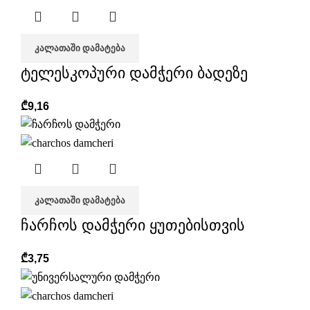
ᲙᲐᲚᲐᲗᲐᲨᲘ ᲓᲐᲛᲐᲢᲔᲑᲐ
ტელესკოპური დამჭერი ბადეზე
₾
9,16
ᲙᲐᲚᲐᲗᲐᲨᲘ ᲓᲐᲛᲐᲢᲔᲑᲐ
ჩარჩოს დამჭერი ყუთებისთვის
₾
3,75