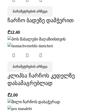
ᲞᲐᲠᲐᲛᲔᲢᲠᲔᲑᲘᲡ ᲐᲠᲩᲔᲕᲐ
ჩარჩო ბადეზე დამჭერით
₾
12,40
ᲞᲐᲠᲐᲛᲔᲢᲠᲔᲑᲘᲡ ᲐᲠᲩᲔᲕᲐ
კლიპსა ჩარჩოს კედელზე
დასამაგრებლად
₾
2,00