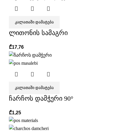
ᲙᲐᲚᲐᲗᲐᲨᲘ ᲓᲐᲛᲐᲢᲔᲑᲐ
ლითონის სამაგრი
₾
17,76
ᲙᲐᲚᲐᲗᲐᲨᲘ ᲓᲐᲛᲐᲢᲔᲑᲐ
ჩარჩოს დამჭერი 90°
₾
1,25