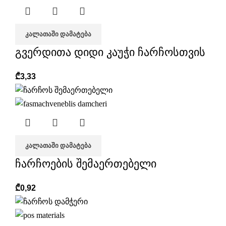
ᲙᲐᲚᲐᲗᲐᲨᲘ ᲓᲐᲛᲐᲢᲔᲑᲐ
გვერდითა დიდი კაუჭი ჩარჩოსთვის
₾
3,33
ᲙᲐᲚᲐᲗᲐᲨᲘ ᲓᲐᲛᲐᲢᲔᲑᲐ
ჩარჩოების შემაერთებელი
₾
0,92