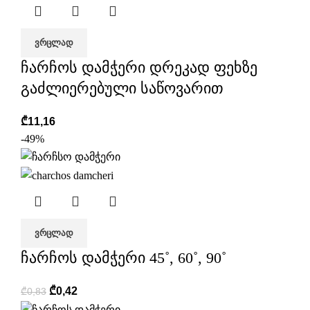
ᲕᲠᲪᲚᲐᲓ
ჩარჩოს დამჭერი დრეკად ფეხზე
გაძლიერებული საწოვარით
₾
11,16
-49%
ᲕᲠᲪᲚᲐᲓ
ჩარჩოს დამჭერი 45˚, 60˚, 90˚
₾
0,42
₾
0,83