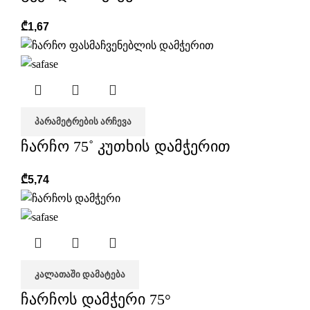
₾
1,67
ᲞᲐᲠᲐᲛᲔᲢᲠᲔᲑᲘᲡ ᲐᲠᲩᲔᲕᲐ
ჩარჩო 75˚ კუთხის დამჭერით
₾
5,74
ᲙᲐᲚᲐᲗᲐᲨᲘ ᲓᲐᲛᲐᲢᲔᲑᲐ
ჩარჩოს დამჭერი 75°