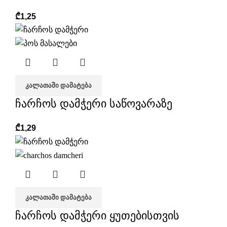
₾
1,25
ᲙᲐᲚᲐᲗᲐᲨᲘ ᲓᲐᲛᲐᲢᲔᲑᲐ
ჩარჩოს დამჭერი საწოვარაზე
₾
1,29
ᲙᲐᲚᲐᲗᲐᲨᲘ ᲓᲐᲛᲐᲢᲔᲑᲐ
ჩარჩოს დამჭერი ყუთებისთვის