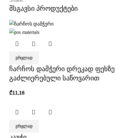
Share:
მსგავსი პროდუქტები
ᲕᲠᲪᲚᲐᲓ
ჩარჩოს დამჭერი დრეკად ფეხზე
გაძლიერებული საწოვარით
₾
11,16
ᲕᲠᲪᲚᲐᲓ
კაუჭი