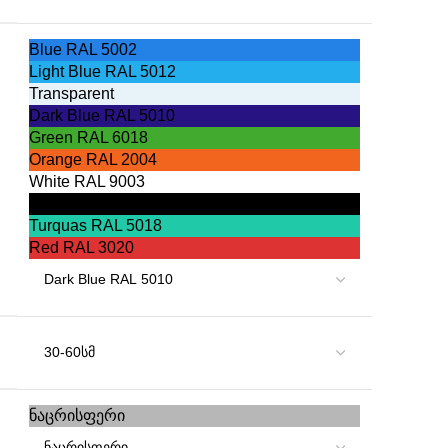
Blue RAL 5002
Light Blue RAL 5012
Transparent
Dark Blue RAL 5010
Green RAL 6018
Orange RAL 2004
White RAL 9003
Black RAL 9005
Turquas RAL 5018
Red RAL 3020
ნაცრისფერი