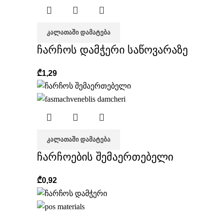
ᲙᲐᲚᲐᲗᲐᲨᲘ ᲓᲐᲛᲐᲢᲔᲑᲐ
ჩარჩოს დამჭერი საწოვარაზე
₾
1,29
ᲙᲐᲚᲐᲗᲐᲨᲘ ᲓᲐᲛᲐᲢᲔᲑᲐ
ჩარჩოების შემაერთებელი
₾
0,92