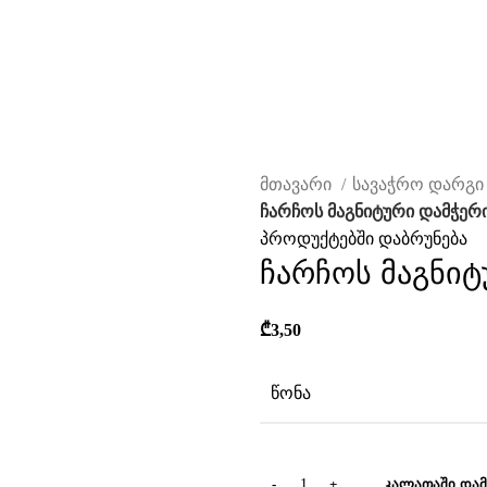
მთავარი
სავაჭრო დარგ
ჩარჩოს მაგნიტური დამჭერი
პროდუქტებში დაბრუნება
ჩარჩოს მაგნიტ
₾
3,50
ავად
წონა
ᲙᲐᲚᲐᲗᲐᲨᲘ ᲓᲐᲛ