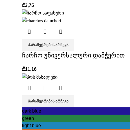
₾
3,75
ᲞᲐᲠᲐᲛᲔᲢᲠᲔᲑᲘᲡ ᲐᲠᲩᲔᲕᲐ
ჩარჩო უნივერსალური დამჭერით
₾
11,16
ᲞᲐᲠᲐᲛᲔᲢᲠᲔᲑᲘᲡ ᲐᲠᲩᲔᲕᲐ
dark blue
green
light blue