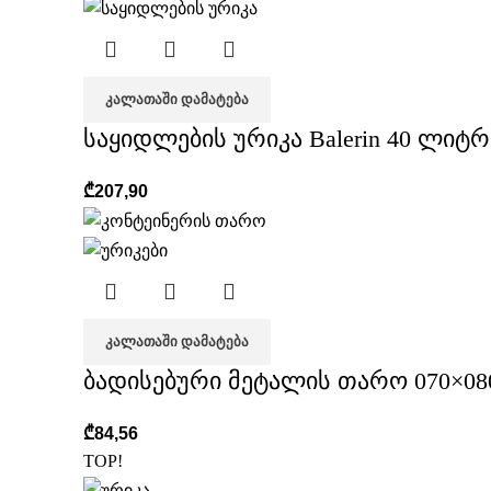
ᲙᲐᲚᲐᲗᲐᲨᲘ ᲓᲐᲛᲐᲢᲔᲑᲐ
საყიდლების ურიკა Balerin 40 ლიტრ
₾
207,90
ᲙᲐᲚᲐᲗᲐᲨᲘ ᲓᲐᲛᲐᲢᲔᲑᲐ
ბადისებური მეტალის თარო 070×08
₾
84,56
TOP!