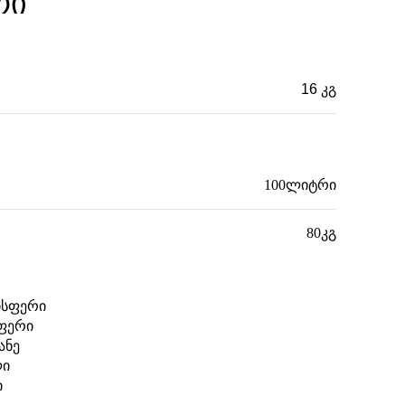
რი
16 კგ
85 × 56 × 97 სმ
100ლიტრი
80კგ
ისფერი
ფერი
ანე
ლი
ი