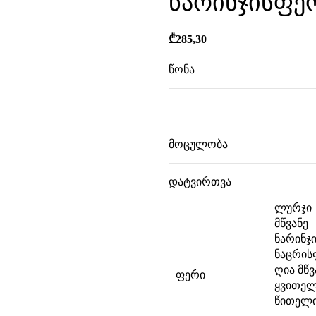
ნარინჯისფე
₾
285,30
ავად
წონა
ზომები
მოცულობა
დატვირთვა
ლურჯი
მწვანე
ნარინჯ
ნაცრის
ღია მწვ
ფერი
ყვითე
წითელ