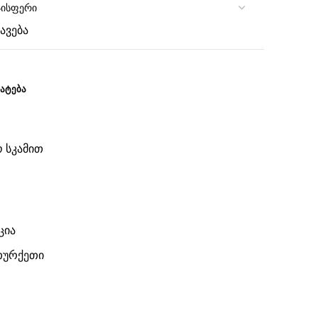
ავება
ᲐᲢᲔᲑᲐ
ო სკამით
ცია
 თურქეთი