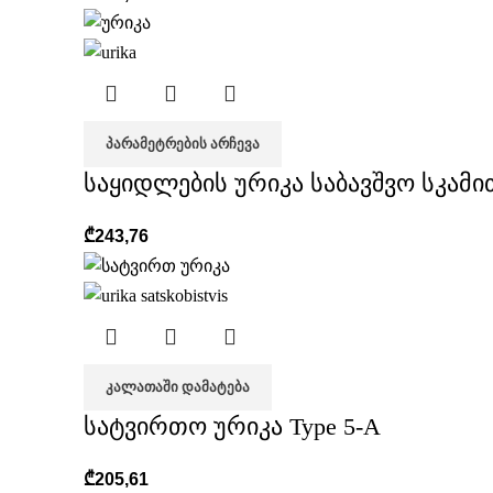
ᲞᲐᲠᲐᲛᲔᲢᲠᲔᲑᲘᲡ ᲐᲠᲩᲔᲕᲐ
საყიდლების ურიკა საბავშვო სკამი
₾
243,76
ᲙᲐᲚᲐᲗᲐᲨᲘ ᲓᲐᲛᲐᲢᲔᲑᲐ
სატვირთო ურიკა Type 5-A
₾
205,61