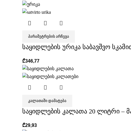
ᲞᲐᲠᲐᲛᲔᲢᲠᲔᲑᲘᲡ ᲐᲠᲩᲔᲕᲐ
საყიდლების ურიკა საბავშვო სკამი
₾
346,77
ᲙᲐᲚᲐᲗᲐᲨᲘ ᲓᲐᲛᲐᲢᲔᲑᲐ
საყიდლების კალათა 20 ლიტრი – 
₾
29,93