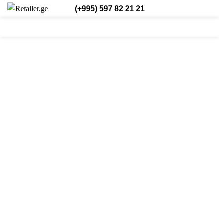
(+995) 597 82 21 21
0
0
/
₾
0,00
შესვლა/რეგისტრაცია
ქარ.
0
items
დააწკაპუნეთ სრულად სანახავად