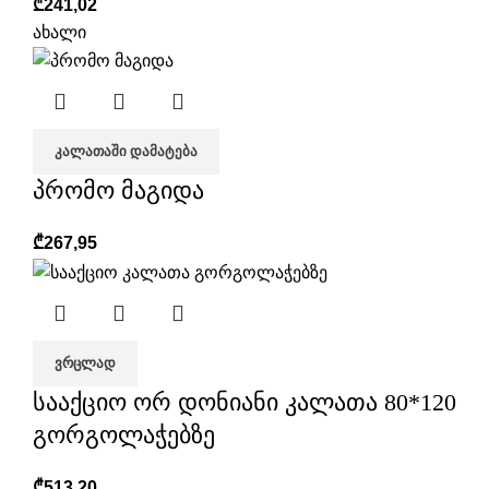
₾
241,02
ახალი
ᲙᲐᲚᲐᲗᲐᲨᲘ ᲓᲐᲛᲐᲢᲔᲑᲐ
პრომო მაგიდა
₾
267,95
ᲕᲠᲪᲚᲐᲓ
სააქციო ორ დონიანი კალათა 80*120
გორგოლაჭებზე
₾
513,20