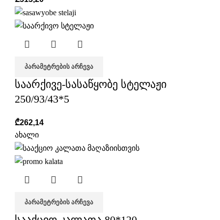
ᲞᲐᲠᲐᲛᲔᲢᲠᲔᲑᲘᲡ ᲐᲠᲩᲔᲕᲐ
საარქივე-სასაწყობე სტელაჟი
250/93/43*5
₾
262,14
ახალი
ᲞᲐᲠᲐᲛᲔᲢᲠᲔᲑᲘᲡ ᲐᲠᲩᲔᲕᲐ
სააქციო კალათა 80*120