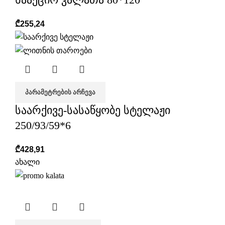
₾
255,24
ᲞᲐᲠᲐᲛᲔᲢᲠᲔᲑᲘᲡ ᲐᲠᲩᲔᲕᲐ
საარქივე-სასაწყობე სტელაჟი
250/93/59*6
₾
428,91
ახალი