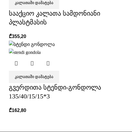
ᲙᲐᲚᲐᲗᲐᲨᲘ ᲓᲐᲛᲐᲢᲔᲑᲐ
სააქციო კალათა სამდონიანი
პლასტმასის
₾
355,20
ᲙᲐᲚᲐᲗᲐᲨᲘ ᲓᲐᲛᲐᲢᲔᲑᲐ
გვერდითა სტენდი-გონდოლა
135/40/15/15*3
₾
162,80