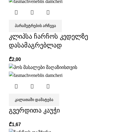
ᲞᲐᲠᲐᲛᲔᲢᲠᲔᲑᲘᲡ ᲐᲠᲩᲔᲕᲐ
კლიპსა ჩარჩოს კედელზე
დასამაგრებლად
₾
2,00
ᲙᲐᲚᲐᲗᲐᲨᲘ ᲓᲐᲛᲐᲢᲔᲑᲐ
გვერდითა კაუჭი
₾
1,67