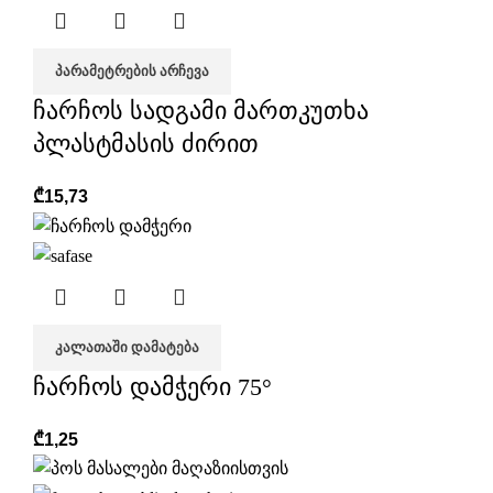
ᲞᲐᲠᲐᲛᲔᲢᲠᲔᲑᲘᲡ ᲐᲠᲩᲔᲕᲐ
ჩარჩოს სადგამი მართკუთხა
პლასტმასის ძირით
₾
15,73
ᲙᲐᲚᲐᲗᲐᲨᲘ ᲓᲐᲛᲐᲢᲔᲑᲐ
ჩარჩოს დამჭერი 75°
₾
1,25