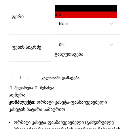
black
red
ფერი
ფეხის სიგრძე
გასუფთავება
ᲙᲐᲚᲐᲗᲐᲨᲘ ᲓᲐᲛᲐᲢᲔᲑᲐ
შედარება
შენახვა
აღწერა
კომპლექტი:
ორმაგი კასეტა-ფასმაჩვენებელი
კასეტის პატარა სამაგრით
ორმაგი კასეტა-ფასმაჩვენებელი (გამჭირვალე