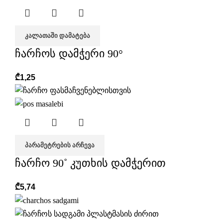
ᲙᲐᲚᲐᲗᲐᲨᲘ ᲓᲐᲛᲐᲢᲔᲑᲐ
ჩარჩოს დამჭერი 90°
₾
1,25
ᲞᲐᲠᲐᲛᲔᲢᲠᲔᲑᲘᲡ ᲐᲠᲩᲔᲕᲐ
ჩარჩო 90˚ კუთხის დამჭერით
₾
5,74