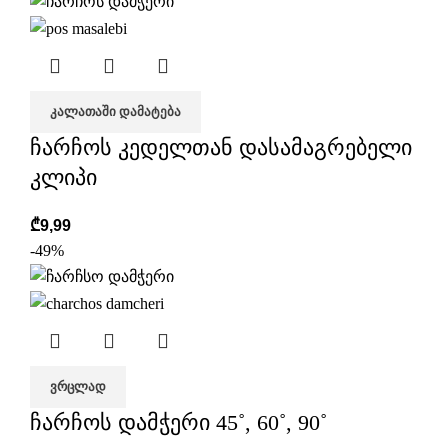
ᲙᲐᲚᲐᲗᲐᲨᲘ ᲓᲐᲛᲐᲢᲔᲑᲐ
ჩარჩოს კედელთან დასამაგრებელი
კლიპი
₾
9,99
-49%
ᲕᲠᲪᲚᲐᲓ
ჩარჩოს დამჭერი 45˚, 60˚, 90˚