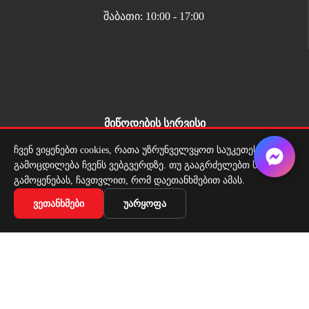
შაბათი: 10:00 - 17:00
მიწოდების სერვისი
ადგილზე მიტანის სერვისი ყველგან საქართველოში
ჩვენ ვიყენებთ cookies, რათა უზრუნველვყოთ საუკეთესო
გამოცდილება ჩვენს ვებგვერდზე. თუ გააგრძელებთ საიტის
გამოყენებას, ჩავთვლით, რომ დაეთანხმებით ამას.
Copyright 2026 | All Rights Reserved |
ᲕᲔᲗᲐᲜᲮᲛᲔᲑᲘ
ᲣᲐᲠᲧᲝᲤᲐ
მარტივი გადახდა
ორმაგი კასეტა-ფასმაჩვენებელი უკანა სადგამით
₾
5,36
ᲞᲐᲠᲐᲛᲔᲢᲠᲔᲑᲘᲡ ᲐᲠᲩᲔᲕᲐ