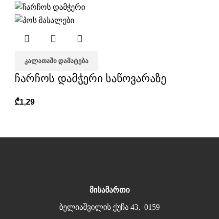
ᲙᲐᲚᲐᲗᲐᲨᲘ ᲓᲐᲛᲐᲢᲔᲑᲐ
ჩარჩოს დამჭერი საწოვარაზე
₾
1,29
მისამართი
ბელიაშვილის ქუჩა 43, 0159