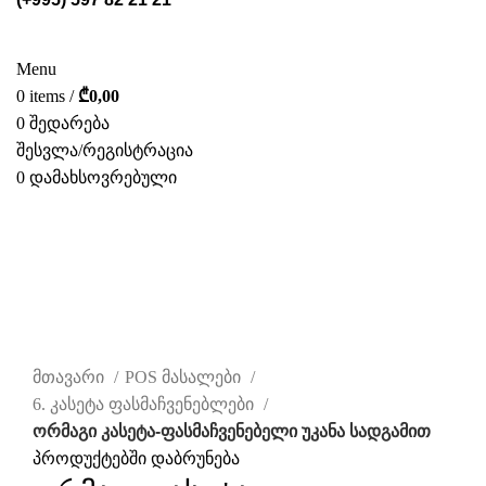
ᲡᲢᲔᲚᲐᲟᲔᲑᲘ
POS ᲛᲐᲡᲐᲚᲔᲑᲘ
ᲤᲝᲢᲝ ᲒᲐᲚᲔᲠᲔᲐ
ᲛᲝᲛᲡᲐᲮᲣᲠᲔᲑᲐ
ᲩᲕᲔᲜ ᲨᲔᲡᲐᲮᲔᲑ
ᲙᲐᲢᲐᲚᲝᲒᲘ
ᲙᲝᲜᲢᲐᲥᲢᲘ
Menu
0
items
/
₾
0,00
0
შედარება
შესვლა/რეგისტრაცია
0
დამახსოვრებული
ᲥᲐᲠ.
დააწკაპუნეთ სრულად სანახავად
მთავარი
POS მასალები
6. კასეტა ფასმაჩვენებლები
ორმაგი კასეტა-ფასმაჩვენებელი უკანა სადგამით
პროდუქტებში დაბრუნება