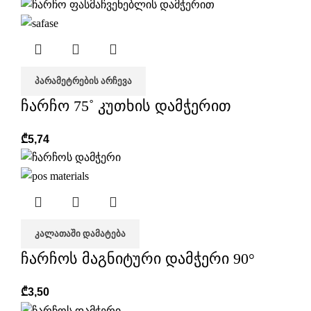
ᲞᲐᲠᲐᲛᲔᲢᲠᲔᲑᲘᲡ ᲐᲠᲩᲔᲕᲐ
ჩარჩო 75˚ კუთხის დამჭერით
₾
5,74
ᲙᲐᲚᲐᲗᲐᲨᲘ ᲓᲐᲛᲐᲢᲔᲑᲐ
ჩარჩოს მაგნიტური დამჭერი 90°
₾
3,50