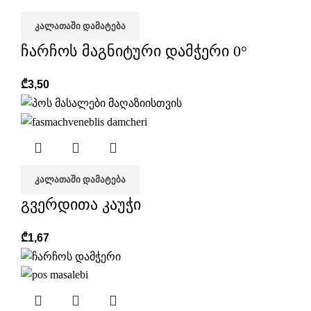
ᲙᲐᲚᲐᲗᲐᲨᲘ ᲓᲐᲛᲐᲢᲔᲑᲐ
ჩარჩოს მაგნიტური დამჭერი 0°
₾
3,50
ᲙᲐᲚᲐᲗᲐᲨᲘ ᲓᲐᲛᲐᲢᲔᲑᲐ
გვერდითა კაუჭი
₾
1,67