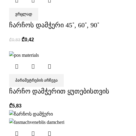
ᲕᲠᲪᲚᲐᲓ
ჩარჩოს დამჭერი 45˚, 60˚, 90˚
₾
0,42
₾
0,83
ᲞᲐᲠᲐᲛᲔᲢᲠᲔᲑᲘᲡ ᲐᲠᲩᲔᲕᲐ
ჩარჩო დამჭერით ყუთებისთვის
₾
5,83