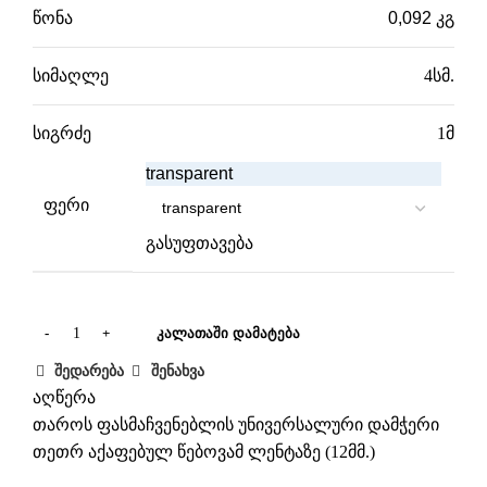
წონა
0,092 კგ
სიმაღლე
4სმ.
სიგრძე
1მ
transparent
ფერი
გასუფთავება
ᲙᲐᲚᲐᲗᲐᲨᲘ ᲓᲐᲛᲐᲢᲔᲑᲐ
შედარება
შენახვა
აღწერა
თაროს ფასმაჩვენებლის უნივერსალური დამჭერი
თეთრ აქაფებულ წებოვამ ლენტაზე (12მმ.)