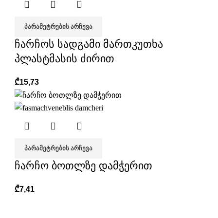
ᲞᲐᲠᲐᲛᲔᲢᲠᲔᲑᲘᲡ ᲐᲠᲩᲔᲕᲐ
ჩარჩოს სადგამი მართკუთხა
პლასტმასის ძირით
₾
15,73
ᲞᲐᲠᲐᲛᲔᲢᲠᲔᲑᲘᲡ ᲐᲠᲩᲔᲕᲐ
ჩარჩო ბოთლზე დამჭერით
₾
7,41