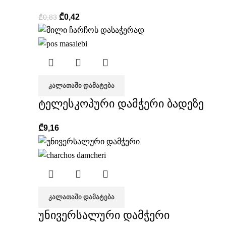
₾
0,42
₾
0,83
ᲙᲐᲚᲐᲗᲐᲨᲘ ᲓᲐᲛᲐᲢᲔᲑᲐ
ტელესკოპური დამჭერი ბადეზე
₾
9,16
ᲙᲐᲚᲐᲗᲐᲨᲘ ᲓᲐᲛᲐᲢᲔᲑᲐ
უნივერსალური დამჭერი