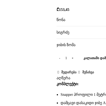
₾
153,45
წონა
სიგრძე
ჯიბის ზომა
ᲙᲐᲚᲐᲗᲐᲨᲘ ᲓᲐᲛ
ავად
შედარება
შენახვა
აღწერა
კომპლექტი:
Snapper პროფილი 1 მეტრ
დამცავი დასაკიდი ჯიბე A