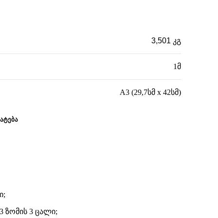
3,501 კგ
1მ
A3 (29,7სმ x 42სმ)
ᲐᲢᲔᲑᲐ
ი;
3 ზომის 3 ცალი;