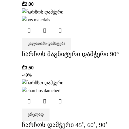
₾
2,00
ᲙᲐᲚᲐᲗᲐᲨᲘ ᲓᲐᲛᲐᲢᲔᲑᲐ
ჩარჩოს მაგნიტური დამჭერი 90°
₾
3,50
-49%
ᲕᲠᲪᲚᲐᲓ
ჩარჩოს დამჭერი 45˚, 60˚, 90˚