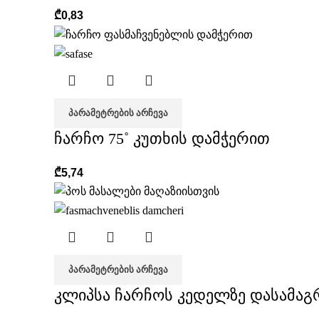
₾
0,83
ᲞᲐᲠᲐᲛᲔᲢᲠᲔᲑᲘᲡ ᲐᲠᲩᲔᲕᲐ
ჩარჩო 75˚ კუთხის დამჭერით
₾
5,74
ᲞᲐᲠᲐᲛᲔᲢᲠᲔᲑᲘᲡ ᲐᲠᲩᲔᲕᲐ
კლიპსა ჩარჩოს კედელზე დასამა