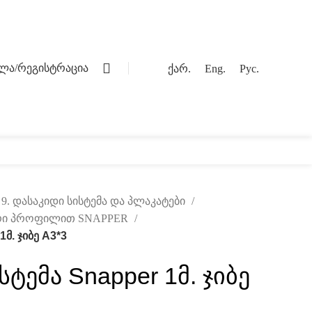
0
ვლა/რეგისტრაცია
ქარ.
Eng.
Рус.
ოგი
კონტაქტი
9. დასაკიდი სისტემა და პლაკატები
ტური პროფილით SNAPPER
მ. ჯიბე A3*3
ტემა Snapper 1მ. ჯიბე