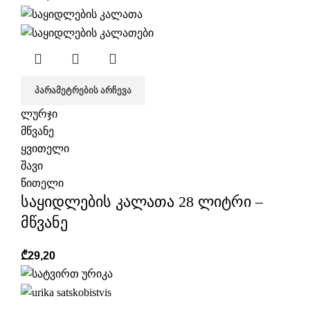
ᲞᲐᲠᲐᲛᲔᲢᲠᲔᲑᲘᲡ ᲐᲠᲩᲔᲕᲐ
ლურჯი
მწვანე
ყვითელი
შავი
წითელი
საყიდლების კალათა 28 ლიტრი –
მწვანე
₾
29,20