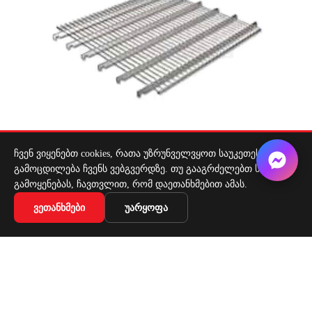
ჩვენ ვიყენებთ cookies, რათა უზრუნველვყოთ საუკეთესო
გამოცდილება ჩვენს ვებგვერდზე. თუ გააგრძელებთ საიტის
გამოყენებას, ჩავთვლით, რომ დაეთანხმებით ამას.
ბადისებური მეტალის თარო 070×080
ᲕᲔᲗᲐᲜᲮᲛᲔᲑᲘ
ᲣᲐᲠᲧᲝᲤᲐ
₾
84,56
ᲙᲐᲚᲐᲗᲐᲨᲘ ᲓᲐᲛᲐᲢᲔᲑᲐ