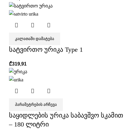
ᲙᲐᲚᲐᲗᲐᲨᲘ ᲓᲐᲛᲐᲢᲔᲑᲐ
სატვირთო ურიკა Type 1
₾
319,91
ᲞᲐᲠᲐᲛᲔᲢᲠᲔᲑᲘᲡ ᲐᲠᲩᲔᲕᲐ
საყიდლების ურიკა საბავშვო სკამით
– 180 ლიტრი