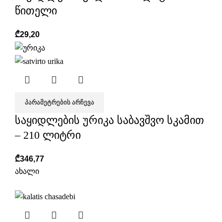
წითელი
₾
29,20
ᲞᲐᲠᲐᲛᲔᲢᲠᲔᲑᲘᲡ ᲐᲠᲩᲔᲕᲐ
საყიდლების ურიკა საბავშვო სკამით
– 210 ლიტრი
₾
346,77
ახალი