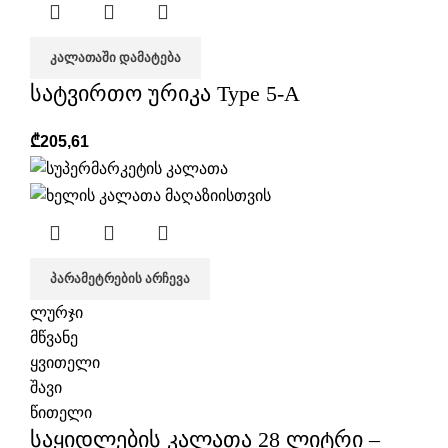
ᲙᲐᲚᲐᲗᲐᲨᲘ ᲓᲐᲛᲐᲢᲔᲑᲐ
სატვირთო ურიკა Type 5-A
₾
205,61
ᲞᲐᲠᲐᲛᲔᲢᲠᲔᲑᲘᲡ ᲐᲠᲩᲔᲕᲐ
ლურჯი
მწვანე
ყვითელი
შავი
წითელი
საყიდლების კალათა 28 ლიტრი –