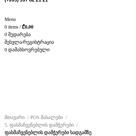
ᲡᲢᲔᲚᲐᲟᲔᲑᲘ
POS ᲛᲐᲡᲐᲚᲔᲑᲘ
ᲤᲝᲢᲝ ᲒᲐᲚᲔᲠᲔᲐ
ᲛᲝᲛᲡᲐᲮᲣᲠᲔᲑᲐ
ᲩᲕᲔᲜ ᲨᲔᲡᲐᲮᲔᲑ
ᲙᲐᲢᲐᲚᲝᲒᲘ
ᲙᲝᲜᲢᲐᲥᲢᲘ
Menu
0
items
/
₾
0,00
0
შედარება
შესვლა/რეგისტრაცია
0
დამახსოვრებული
ᲥᲐᲠ.
ფასმაჩვენებლის დამჭერები
სადგამზე
CATEGORIES
მთავარი
POS მასალები
5. ფასმაჩვენებლის დამჭერები
ფასმაჩვენებლის დამჭერები სადგამზე