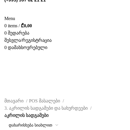
ᲡᲢᲔᲚᲐᲟᲔᲑᲘ
POS ᲛᲐᲡᲐᲚᲔᲑᲘ
ᲤᲝᲢᲝ ᲒᲐᲚᲔᲠᲔᲐ
ᲛᲝᲛᲡᲐᲮᲣᲠᲔᲑᲐ
ᲩᲕᲔᲜ ᲨᲔᲡᲐᲮᲔᲑ
ᲙᲐᲢᲐᲚᲝᲒᲘ
ᲙᲝᲜᲢᲐᲥᲢᲘ
Menu
0
items
/
₾
0,00
0
შედარება
შესვლა/რეგისტრაცია
0
დამახსოვრებული
ᲥᲐᲠ.
აკრილის სადგამები
CATEGORIES
მთავარი
POS მასალები
3. აკრილის სადგამები და სახურდეები
აკრილის სადგამები