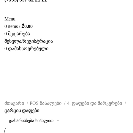
ᲡᲢᲔᲚᲐᲟᲔᲑᲘ
POS ᲛᲐᲡᲐᲚᲔᲑᲘ
ᲤᲝᲢᲝ ᲒᲐᲚᲔᲠᲔᲐ
ᲛᲝᲛᲡᲐᲮᲣᲠᲔᲑᲐ
ᲩᲕᲔᲜ ᲨᲔᲡᲐᲮᲔᲑ
ᲙᲐᲢᲐᲚᲝᲒᲘ
ᲙᲝᲜᲢᲐᲥᲢᲘ
Menu
0
items
/
₾
0,00
0
შედარება
შესვლა/რეგისტრაცია
0
დამახსოვრებული
ᲥᲐᲠ.
ცარცის დაფები
CATEGORIES
მთავარი
POS მასალები
4. დაფები და მარკერები
ცარცის დაფები