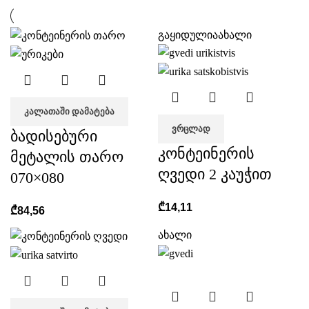
გაყიდულია
ახალი
ᲙᲐᲚᲐᲗᲐᲨᲘ ᲓᲐᲛᲐᲢᲔᲑᲐ
ᲕᲠᲪᲚᲐᲓ
ბადისებური
კონტეინერის
მეტალის თარო
ღვედი 2 კაუჭით
070×080
₾
14,11
₾
84,56
ახალი