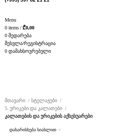
ᲡᲢᲔᲚᲐᲟᲔᲑᲘ
POS ᲛᲐᲡᲐᲚᲔᲑᲘ
ᲤᲝᲢᲝ ᲒᲐᲚᲔᲠᲔᲐ
ᲛᲝᲛᲡᲐᲮᲣᲠᲔᲑᲐ
ᲩᲕᲔᲜ ᲨᲔᲡᲐᲮᲔᲑ
ᲙᲐᲢᲐᲚᲝᲒᲘ
ᲙᲝᲜᲢᲐᲥᲢᲘ
Menu
0
items
/
₾
0,00
0
შედარება
შესვლა/რეგისტრაცია
0
დამახსოვრებული
ᲥᲐᲠ.
კალათების და ურიკების
აქსესუარები
CATEGORIES
მთავარი
სტელაჟები
5. ურიკები და კალათები
კალათების და ურიკების აქსესუარები