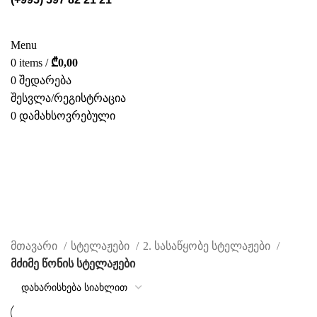
ᲡᲢᲔᲚᲐᲟᲔᲑᲘ
POS ᲛᲐᲡᲐᲚᲔᲑᲘ
ᲤᲝᲢᲝ ᲒᲐᲚᲔᲠᲔᲐ
ᲛᲝᲛᲡᲐᲮᲣᲠᲔᲑᲐ
ᲩᲕᲔᲜ ᲨᲔᲡᲐᲮᲔᲑ
ᲙᲐᲢᲐᲚᲝᲒᲘ
ᲙᲝᲜᲢᲐᲥᲢᲘ
Menu
0
items
/
₾
0,00
0
შედარება
შესვლა/რეგისტრაცია
0
დამახსოვრებული
ᲥᲐᲠ.
მძიმე წონის სტელაჟები
CATEGORIES
მთავარი
სტელაჟები
2. სასაწყობე სტელაჟები
მძიმე წონის სტელაჟები