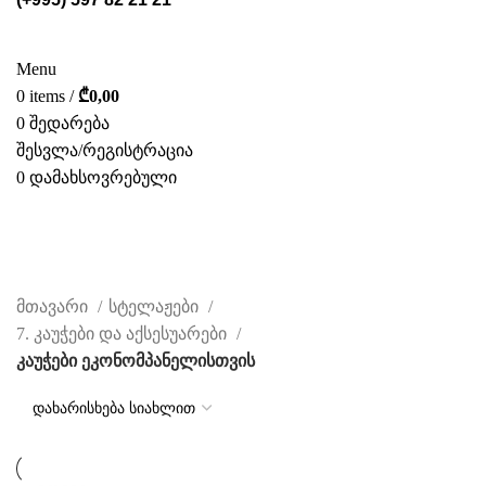
ᲡᲢᲔᲚᲐᲟᲔᲑᲘ
POS ᲛᲐᲡᲐᲚᲔᲑᲘ
ᲤᲝᲢᲝ ᲒᲐᲚᲔᲠᲔᲐ
ᲛᲝᲛᲡᲐᲮᲣᲠᲔᲑᲐ
ᲩᲕᲔᲜ ᲨᲔᲡᲐᲮᲔᲑ
ᲙᲐᲢᲐᲚᲝᲒᲘ
ᲙᲝᲜᲢᲐᲥᲢᲘ
Menu
0
items
/
₾
0,00
0
შედარება
შესვლა/რეგისტრაცია
0
დამახსოვრებული
ᲥᲐᲠ.
კაუჭები ეკონომპანელისთვის
CATEGORIES
მთავარი
სტელაჟები
7. კაუჭები და აქსესუარები
კაუჭები ეკონომპანელისთვის