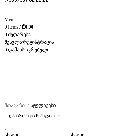
ᲡᲢᲔᲚᲐᲟᲔᲑᲘ
POS ᲛᲐᲡᲐᲚᲔᲑᲘ
ᲤᲝᲢᲝ ᲒᲐᲚᲔᲠᲔᲐ
ᲛᲝᲛᲡᲐᲮᲣᲠᲔᲑᲐ
ᲩᲕᲔᲜ ᲨᲔᲡᲐᲮᲔᲑ
ᲙᲐᲢᲐᲚᲝᲒᲘ
ᲙᲝᲜᲢᲐᲥᲢᲘ
Menu
0
items
/
₾
0,00
0
შედარება
შესვლა/რეგისტრაცია
0
დამახსოვრებული
ᲥᲐᲠ.
სტელაჟები
CATEGORIES
მთავარი
სტელაჟები
ახალი
ახალი