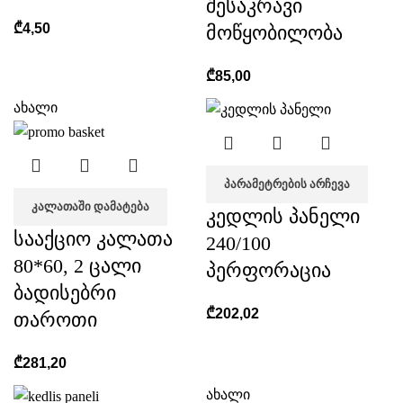
შესაკრავი
₾
4,50
მოწყობილობა
₾
85,00
ახალი
ᲞᲐᲠᲐᲛᲔᲢᲠᲔᲑᲘᲡ ᲐᲠᲩᲔᲕᲐ
ᲙᲐᲚᲐᲗᲐᲨᲘ ᲓᲐᲛᲐᲢᲔᲑᲐ
კედლის პანელი
სააქციო კალათა
240/100
80*60, 2 ცალი
პერფორაცია
ბადისებრი
₾
202,02
თაროთი
₾
281,20
ახალი