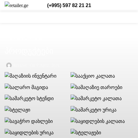
(+995) 597 82 21 21
0
0
0
Login / Register
Eng.
TRADE EQUIPMENT
პროდუქტები
Retailer
On 7 April, 2021