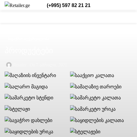
(+995) 597 82 21 21
0
0
/
₾
0,00
შესვლა/რეგისტრაცია
ქარ.
0
items
ᲡᲐᲕᲐᲭᲠᲝ ᲐᲦᲭᲣᲠᲕᲘᲚᲝᲑᲐ
პროდუქტები
Retailer
On 7 აპრილი, 2021